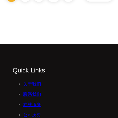
Quick Links
关于我们
联系我们
在线服务
公司历史