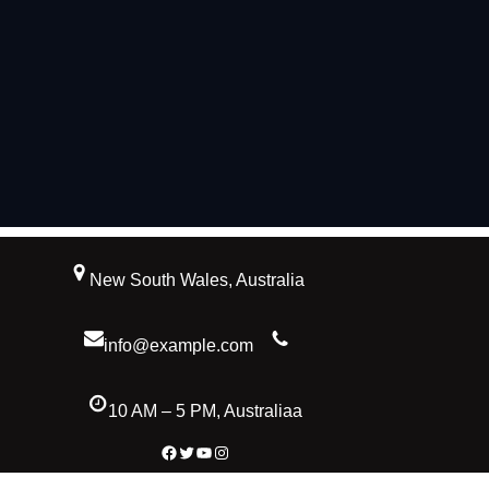
New South Wales, Australia
info@example.com
10 AM – 5 PM, Australiaa
Facebook
Twitter
YouTube
Instagram