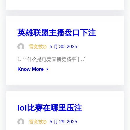
英雄联盟主播盘口下注
雷竞技
5 月 30, 2025
1. **什么是电竞直播竞猜平 […]
Know More
lol比赛在哪里压注
雷竞技
5 月 29, 2025