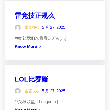
雷竞技正规么
雷竞技
5 月 27, 2025
### 让我们来看看DOTA […]
Know More
LOL比赛赌
雷竞技
5 月 27, 2025
**英雄联盟（League o […]