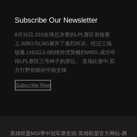
Subscribe Our Newsletter
8月31日,S15全球总决赛的LPL赛区资格赛
上,WBG与LNG展开了激烈对决。经过三场
较量,LNG以3-0的绝对优势横扫WBG,成功夺
得LPL赛区三号种子的席位。 首场比赛中,双
方打野初期在中路交锋
Subscribe Now
英雄联盟MSI季中冠军赛竞猜-英雄联盟官方网站-腾