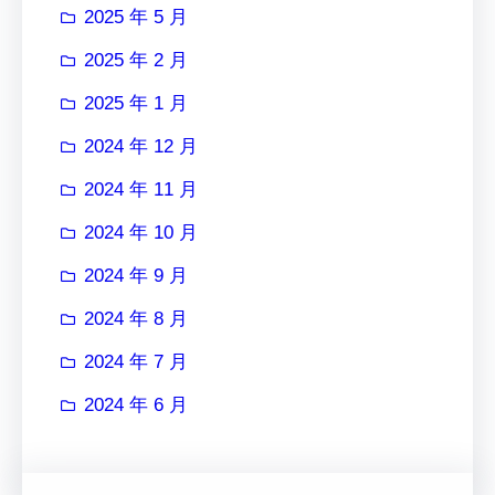
2025 年 5 月
2025 年 2 月
2025 年 1 月
2024 年 12 月
2024 年 11 月
2024 年 10 月
2024 年 9 月
2024 年 8 月
2024 年 7 月
2024 年 6 月