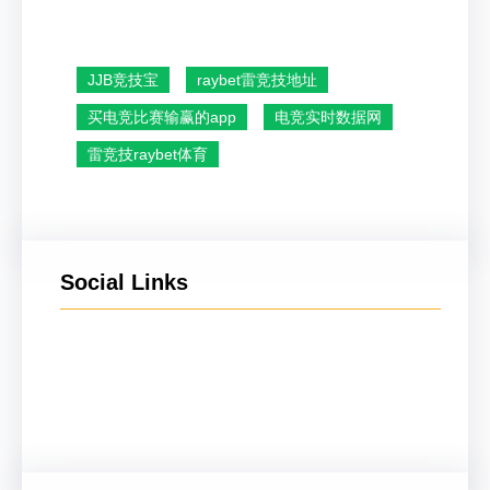
JJB竞技宝
raybet雷竞技地址
买电竞比赛输赢的app
电竞实时数据网
雷竞技raybet体育
Social Links
Facebook
Twitter
LinkedIn
Instagram