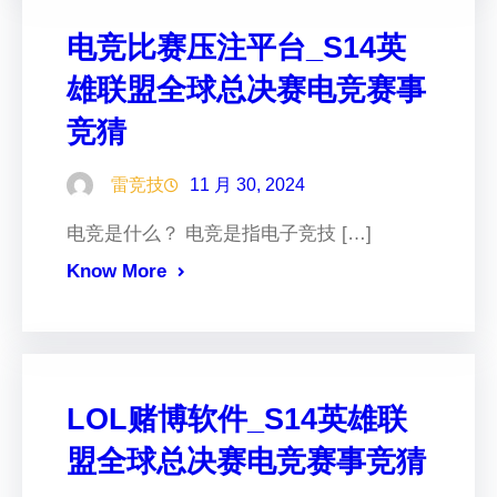
电竞比赛压注平台_S14英
雄联盟全球总决赛电竞赛事
竞猜
雷竞技
11 月 30, 2024
电竞是什么？ 电竞是指电子竞技 […]
Know More
LOL赌博软件_S14英雄联
盟全球总决赛电竞赛事竞猜