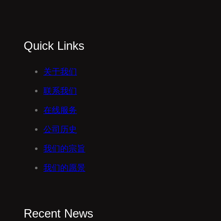
Quick Links
关于我们
联系我们
在线服务
公司历史
我们的宗旨
我们的愿景
Recent News