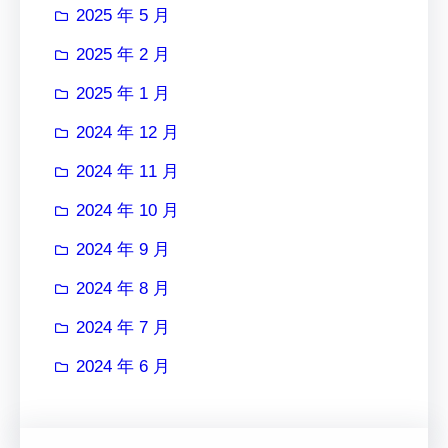
2025 年 5 月
2025 年 2 月
2025 年 1 月
2024 年 12 月
2024 年 11 月
2024 年 10 月
2024 年 9 月
2024 年 8 月
2024 年 7 月
2024 年 6 月