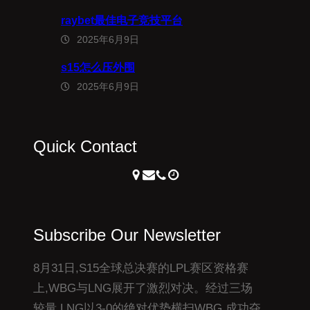
raybet最佳电子竞技平台
2025年6月9日
s15怎么压外围
2025年6月9日
Quick Contact
Subscribe Our Newsletter
8月31日,S15全球总决赛的LPL赛区资格赛
上,WBG与LNG展开了激烈对决。经过三场
较量,LNG以3-0的绝对优势横扫WBG,成功夺