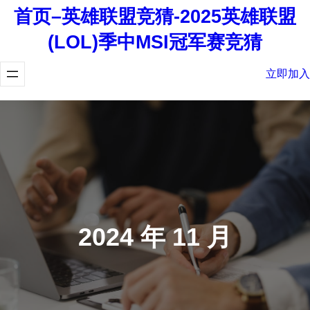
首页–英雄联盟竞猜-2025英雄联盟
(LOL)季中MSI冠军赛竞猜
立即加入
2024 年 11 月