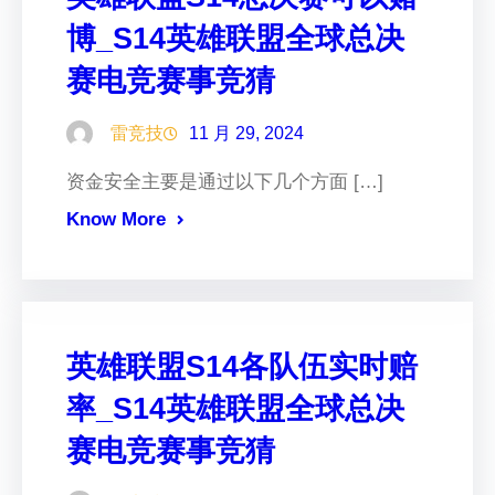
博_S14英雄联盟全球总决
赛电竞赛事竞猜
雷竞技
11 月 29, 2024
资金安全主要是通过以下几个方面 […]
Know More
英雄联盟S14各队伍实时赔
率_S14英雄联盟全球总决
赛电竞赛事竞猜