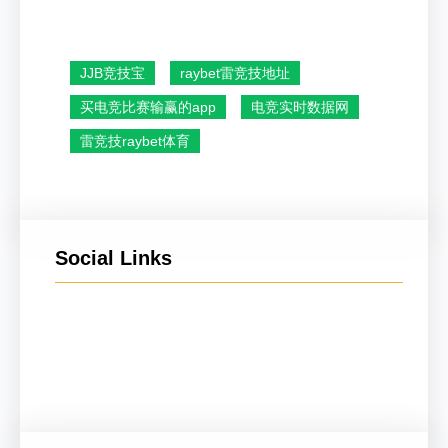
JJB竞技宝
raybet雷竞技地址
买电竞比赛输赢的app
电竞实时数据网
雷竞技raybet体育
Social Links
Facebook
Twitter
LinkedIn
Instagram