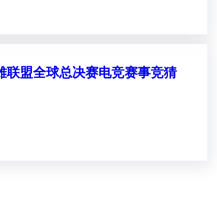
英雄联盟全球总决赛电竞赛事竞猜