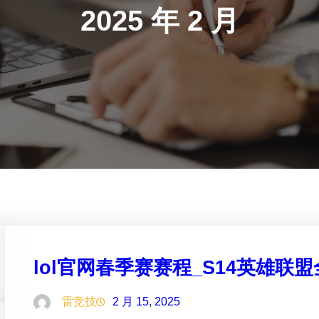
2025 年 2 月
lol官网春季赛赛程_S14英雄
雷竞技
2 月 15, 2025