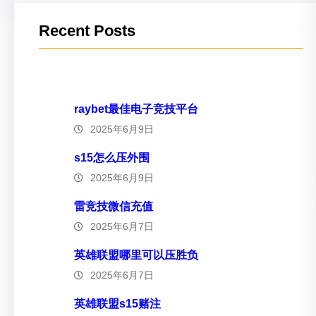
Recent Posts
raybet最佳电子竞技平台
2025年6月9日
s15怎么压外围
2025年6月9日
雷竞技微信充值
2025年6月7日
英雄联盟哪里可以压胜负
2025年6月7日
英雄联盟s15赌注