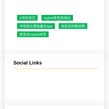
JJB竞技宝
raybet雷竞技地址
买电竞比赛输赢的app
电竞实时数据网
雷竞技raybet体育
Social Links
Facebook
Twitter
LinkedIn
Instagram