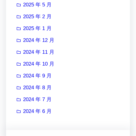
2025 年 5 月
2025 年 2 月
2025 年 1 月
2024 年 12 月
2024 年 11 月
2024 年 10 月
2024 年 9 月
2024 年 8 月
2024 年 7 月
2024 年 6 月