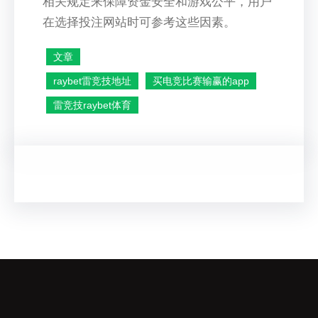
相关规定来保障资金安全和游戏公平，用户
在选择投注网站时可参考这些因素。
文章
raybet雷竞技地址
买电竞比赛输赢的app
雷竞技raybet体育