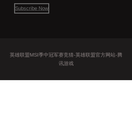
Subscribe Now
英雄联盟MSI季中冠军赛竞猜-英雄联盟官方网站-腾
讯游戏