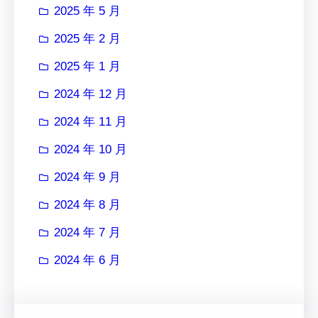
2025 年 5 月
2025 年 2 月
2025 年 1 月
2024 年 12 月
2024 年 11 月
2024 年 10 月
2024 年 9 月
2024 年 8 月
2024 年 7 月
2024 年 6 月