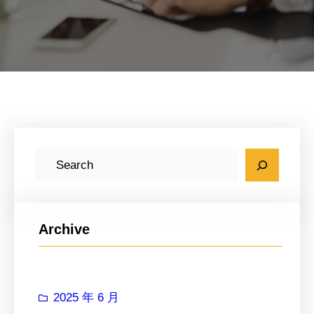
搜
索
Archive
2025 年 6 月