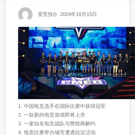
雷竞技
2024年10月15日
1. 中国电竞选手在国际比赛中获得冠军
2. 一款新的电竞游戏即将上市
3. 一家知名电竞战队与赞助商解约
4. 电竞比赛举办城市遭遇抗议活动