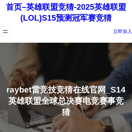
首页–英雄联盟竞猜-2025英雄联盟
(LOL)S15预测冠军赛竞猜
立即加入
raybet雷竞技竞猜在线官网_S14
英雄联盟全球总决赛电竞赛事竞
猜