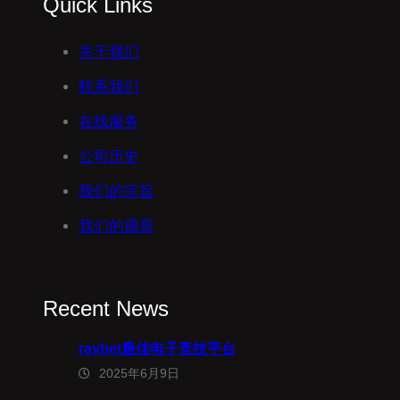
Quick Links
关于我们
联系我们
在线服务
公司历史
我们的宗旨
我们的愿景
Recent News
raybet最佳电子竞技平台
2025年6月9日