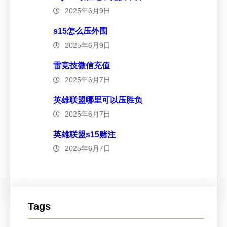
2025年6月9日
s15怎么压外围
2025年6月9日
雷竞技微信充值
2025年6月7日
英雄联盟哪里可以压胜负
2025年6月7日
英雄联盟s15赌注
2025年6月7日
Tags