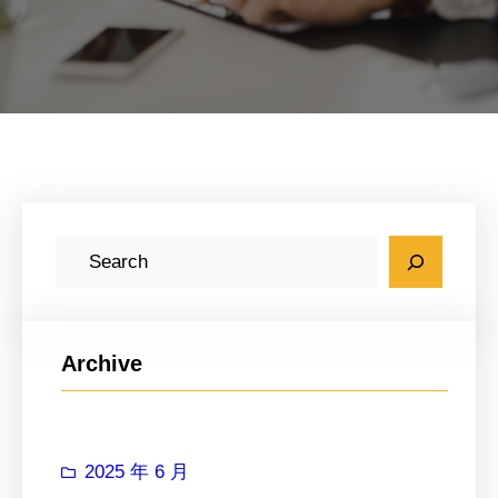
搜
索
Archive
2025 年 6 月