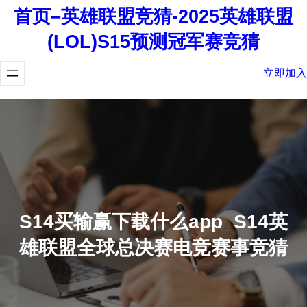
首页–英雄联盟竞猜-2025英雄联盟
(LOL)S15预测冠军赛竞猜
立即加入
S14买输赢下载什么app_S14英
雄联盟全球总决赛电竞赛事竞猜