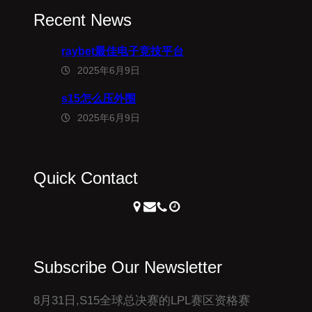
Recent News
raybet最佳电子竞技平台
2025年6月9日
s15怎么压外围
2025年6月9日
Quick Contact
Subscribe Our Newsletter
8月31日,S15全球总决赛的LPL赛区资格赛