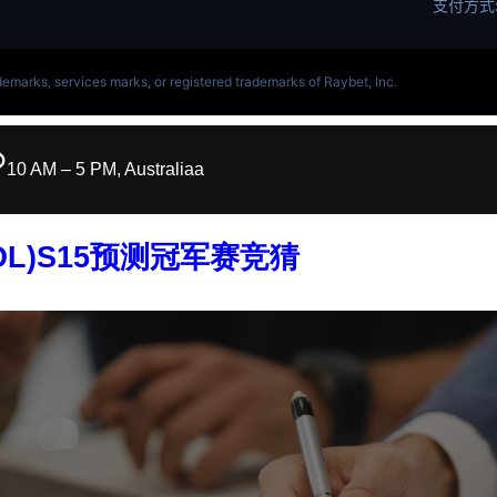
10 AM – 5 PM, Australiaa
OL)S15预测冠军赛竞猜