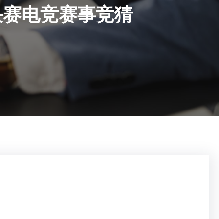
总决赛电竞赛事竞猜