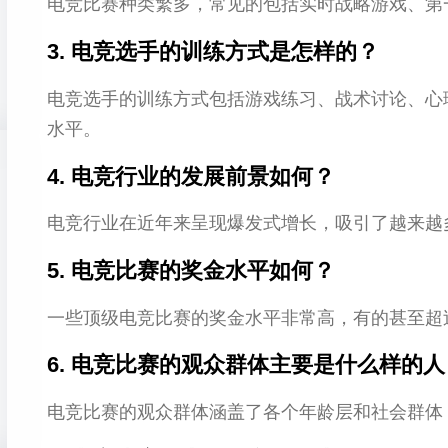
电竞比赛种类繁多，常见的包括实时战略游戏、第
3. 电竞选手的训练方式是怎样的？
电竞选手的训练方式包括游戏练习、战术讨论、心
水平。
4. 电竞行业的发展前景如何？
电竞行业在近年来呈现爆发式增长，吸引了越来越
5. 电竞比赛的奖金水平如何？
一些顶级电竞比赛的奖金水平非常高，有的甚至超
6. 电竞比赛的观众群体主要是什么样的人
电竞比赛的观众群体涵盖了各个年龄层和社会群体