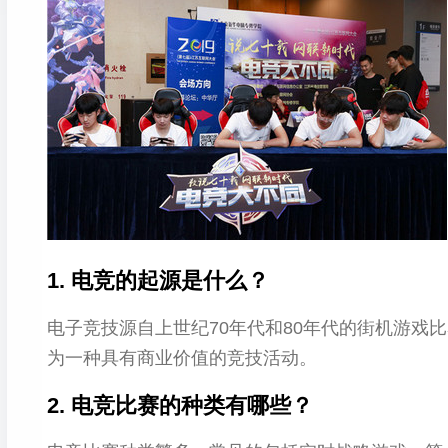
1. 电竞的起源是什么？
电子竞技源自上世纪70年代和80年代的街机游戏
为一种具有商业价值的竞技活动。
2. 电竞比赛的种类有哪些？