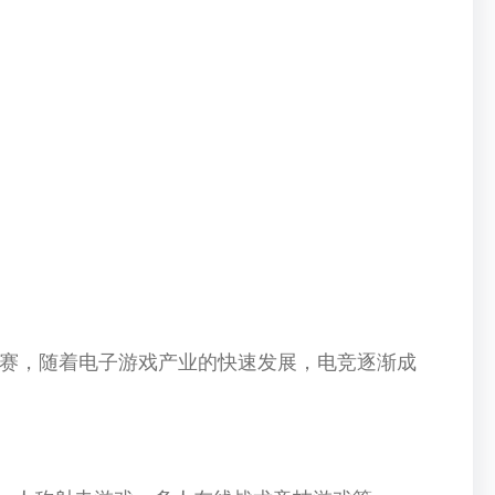
比赛，随着电子游戏产业的快速发展，电竞逐渐成