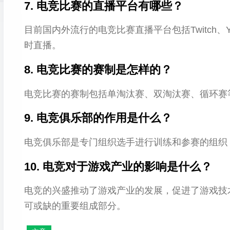
7. 电竞比赛的直播平台有哪些？
目前国内外流行的电竞比赛直播平台包括Twitch、
时直播。
8. 电竞比赛的赛制是怎样的？
电竞比赛的赛制包括单淘汰赛、双淘汰赛、循环赛
9. 电竞俱乐部的作用是什么？
电竞俱乐部是专门组织选手进行训练和参赛的组织
10. 电竞对于游戏产业的影响是什么？
电竞的兴盛推动了游戏产业的发展，促进了游戏技
可或缺的重要组成部分。