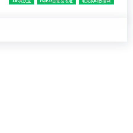
JJB竞技宝
raybet雷竞技地址
电竞实时数据网