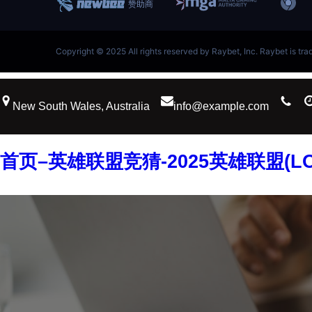
跳
New South Wales, Australia
info@example.com
至
内
容
首页–英雄联盟竞猜-2025英雄联盟(L