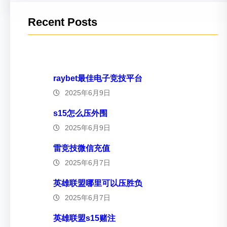
Recent Posts
raybet最佳电子竞技平台
2025年6月9日
s15怎么压外围
2025年6月9日
雷竞技微信充值
2025年6月7日
英雄联盟哪里可以压胜负
2025年6月7日
英雄联盟s15赌注