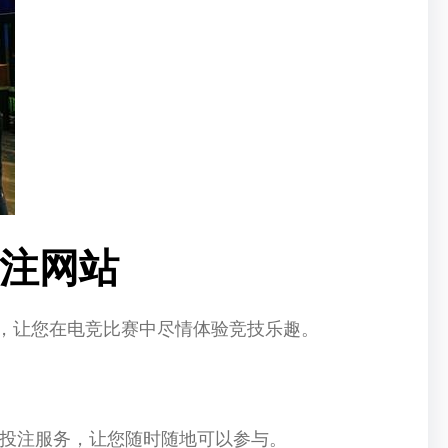
注网站
，让您在电竞比赛中尽情体验竞技乐趣。
投注服务，让您随时随地可以参与。