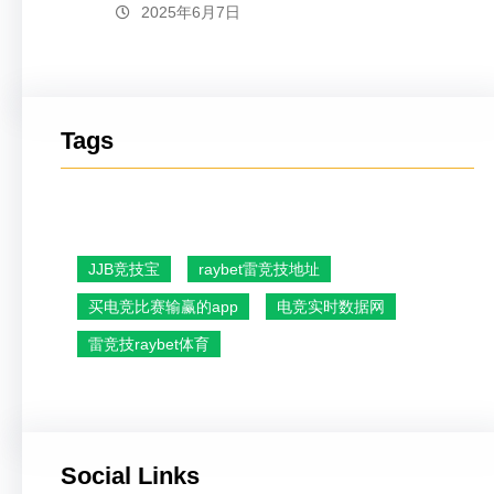
2025年6月7日
Tags
JJB竞技宝
raybet雷竞技地址
买电竞比赛输赢的app
电竞实时数据网
雷竞技raybet体育
Social Links