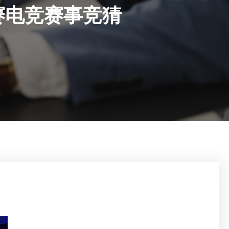
赛电竞赛事竞猜