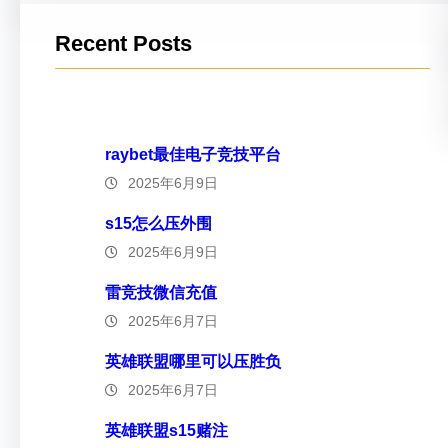
Recent Posts
raybet最佳电子竞技平台
2025年6月9日
s15怎么压外围
2025年6月9日
雷竞技微信充值
2025年6月7日
英雄联盟哪里可以压胜负
2025年6月7日
英雄联盟s15赌注