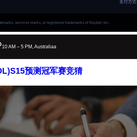
10 AM – 5 PM, Australiaa
OL)S15预测冠军赛竞猜