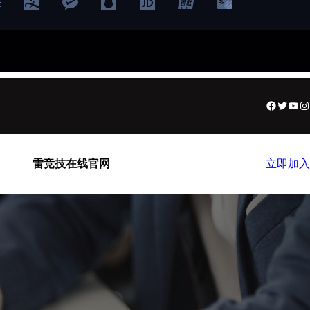
Faceboo
Twitter
You
In
雷竞技在线官网
立即加入