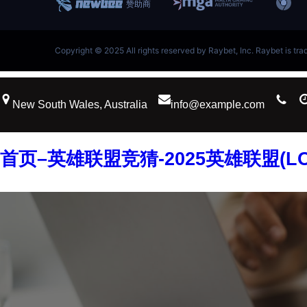
跳
New South Wales, Australia
info@example.com
至
内
容
首页–英雄联盟竞猜-2025英雄联盟(L