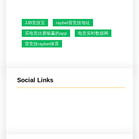
JJB竞技宝
raybet雷竞技地址
买电竞比赛输赢的app
电竞实时数据网
雷竞技raybet体育
Social Links
Facebook
Twitter
LinkedIn
Instagram