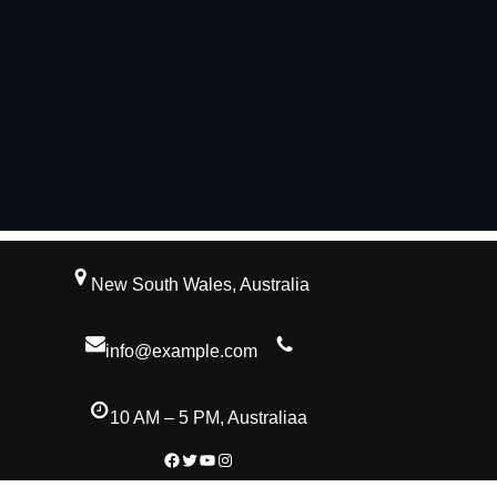
New South Wales, Australia
info@example.com
10 AM – 5 PM, Australiaa
Facebook
Twitter
YouTube
Instagram