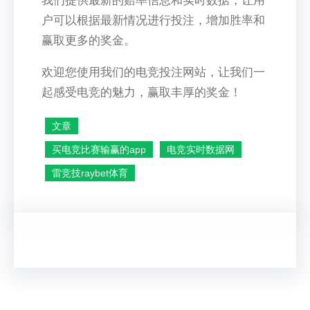
我们提供最新的赔率信息和实时数据，让用
户可以根据最新情况进行投注，增加胜率和
赢取更多的奖金。
欢迎您使用我们的电竞投注网站，让我们一
起感受电竞的魅力，赢取丰厚的奖金！
文章
买电竞比赛输赢的app
电竞实时数据网
雷竞技raybet体育