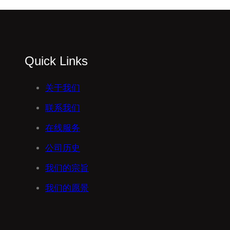
Quick Links
关于我们
联系我们
在线服务
公司历史
我们的宗旨
我们的愿景