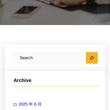
搜
索
Archive
2025 年 6 月