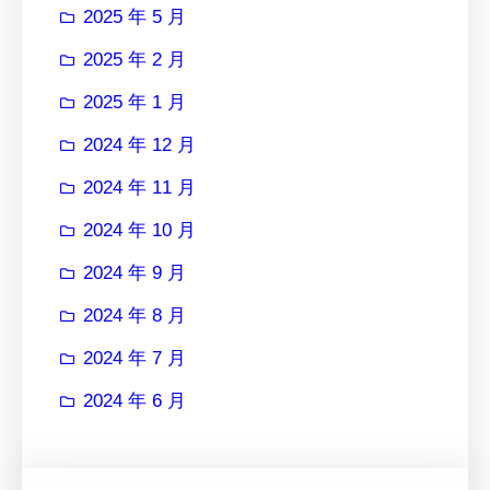
2025 年 5 月
2025 年 2 月
2025 年 1 月
2024 年 12 月
2024 年 11 月
2024 年 10 月
2024 年 9 月
2024 年 8 月
2024 年 7 月
2024 年 6 月