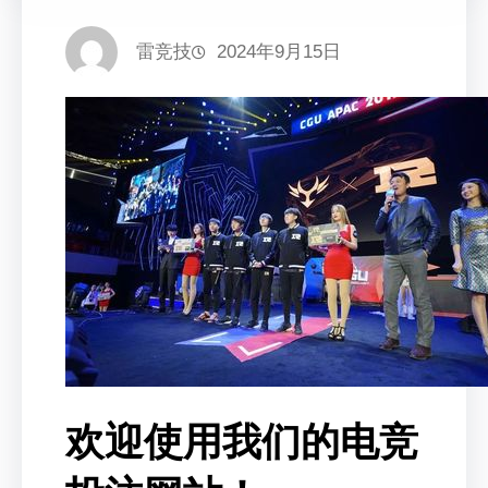
雷竞技
2024年9月15日
欢迎使用我们的电竞