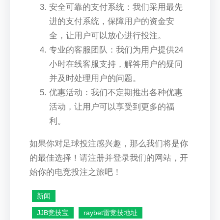
安全可靠的支付系统：我们采用最先
进的支付系统，保障用户的资金安
全，让用户可以放心进行投注。
专业的客服团队：我们为用户提供24
小时在线客服支持，解答用户的疑问
并及时处理用户的问题。
优惠活动：我们不定期推出各种优惠
活动，让用户可以享受到更多的福
利。
如果你对足球投注感兴趣，那么我们将是你
的最佳选择！请注册并登录我们的网站，开
始你的电竞投注之旅吧！
新闻
JJB竞技宝
raybet雷竞技地址