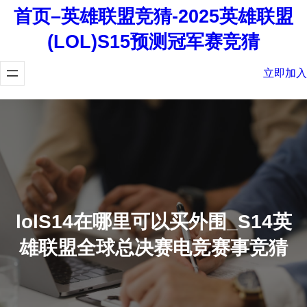
首页–英雄联盟竞猜-2025英雄联盟
(LOL)S15预测冠军赛竞猜
立即加入
lolS14在哪里可以买外围_S14英
雄联盟全球总决赛电竞赛事竞猜