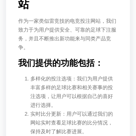
站
作为一家类似雷竞技的电竞投注网站，我们
致力于为用户提供安全、可靠的足球下注服
务，并且不断推出新功能来与同类产品竞
争。
我们提供的功能包括：
多样化的投注选项：我们为用户提供
丰富多样的足球比赛和相关赛事的投
注选项，让用户可以根据自己的喜好
进行选择。
实时比分更新：用户可以通过我们的
网站实时查看足球比赛的比分情况，
保持及时了解比赛进展。