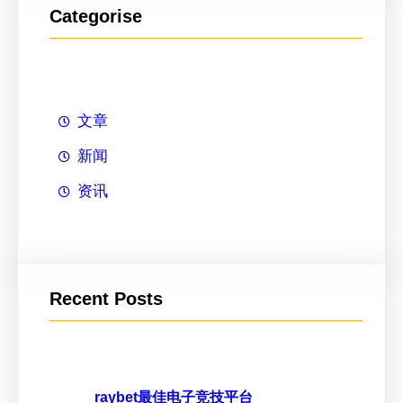
Categorise
文章
新闻
资讯
Recent Posts
raybet最佳电子竞技平台