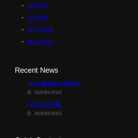
在线服务
公司历史
我们的宗旨
我们的愿景
Recent News
raybet最佳电子竞技平台
2025年6月9日
s15怎么压外围
2025年6月9日