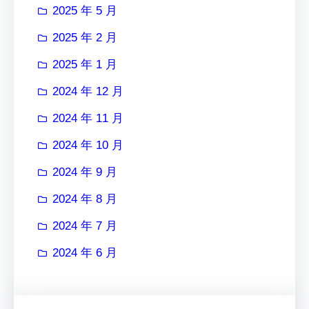
2025 年 5 月
2025 年 2 月
2025 年 1 月
2024 年 12 月
2024 年 11 月
2024 年 10 月
2024 年 9 月
2024 年 8 月
2024 年 7 月
2024 年 6 月