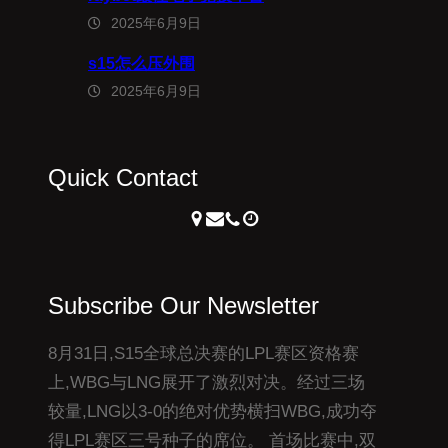
2025年6月9日
s15怎么压外围
2025年6月9日
Quick Contact
Subscribe Our Newsletter
8月31日,S15全球总决赛的LPL赛区资格赛
上,WBG与LNG展开了激烈对决。经过三场
较量,LNG以3-0的绝对优势横扫WBG,成功夺
得LPL赛区三号种子的席位。 首场比赛中,双