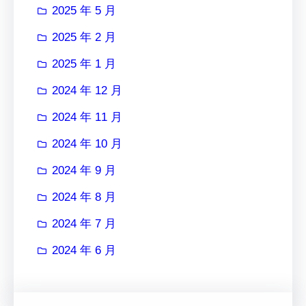
2025 年 5 月
2025 年 2 月
2025 年 1 月
2024 年 12 月
2024 年 11 月
2024 年 10 月
2024 年 9 月
2024 年 8 月
2024 年 7 月
2024 年 6 月