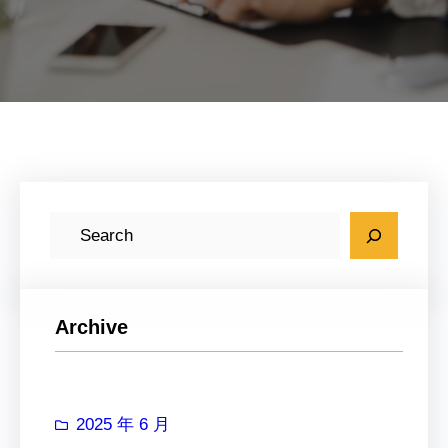
搜
索
Archive
2025 年 6 月