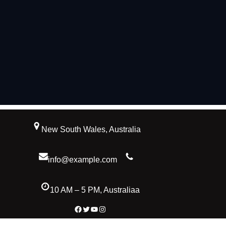
New South Wales, Australia
info@example.com
10 AM – 5 PM, Australiaa
Facebook
Twitter
YouTube
Instagram