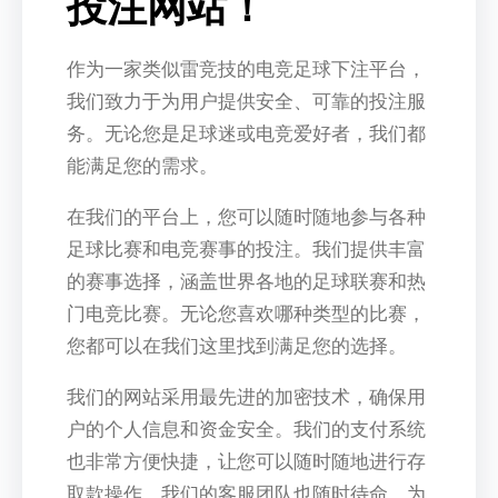
投注网站！
作为一家类似雷竞技的电竞足球下注平台，
我们致力于为用户提供安全、可靠的投注服
务。无论您是足球迷或电竞爱好者，我们都
能满足您的需求。
在我们的平台上，您可以随时随地参与各种
足球比赛和电竞赛事的投注。我们提供丰富
的赛事选择，涵盖世界各地的足球联赛和热
门电竞比赛。无论您喜欢哪种类型的比赛，
您都可以在我们这里找到满足您的选择。
我们的网站采用最先进的加密技术，确保用
户的个人信息和资金安全。我们的支付系统
也非常方便快捷，让您可以随时随地进行存
取款操作。我们的客服团队也随时待命，为