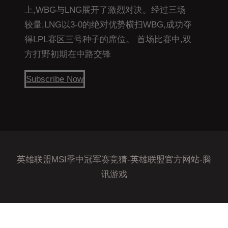
上,WBG与LNG展开了激烈对决。经过三场
较量,LNG以3-0的绝对优势横扫WBG,成功夺
得LPL赛区三号种子的席位。 首场比赛中,双
方打野初期在中路交锋
Subscribe Now
英雄联盟MSI季中冠军赛竞猜-英雄联盟官方网站-腾
讯游戏