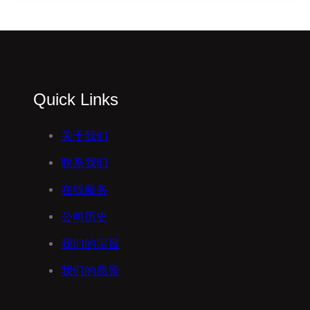
Quick Links
关于我们
联系我们
在线服务
公司历史
我们的宗旨
我们的愿景