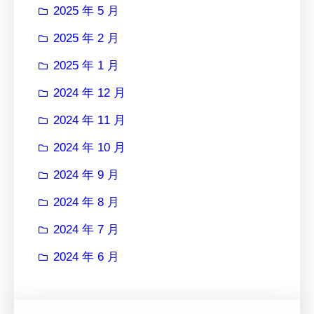
2025 年 5 月
2025 年 2 月
2025 年 1 月
2024 年 12 月
2024 年 11 月
2024 年 10 月
2024 年 9 月
2024 年 8 月
2024 年 7 月
2024 年 6 月