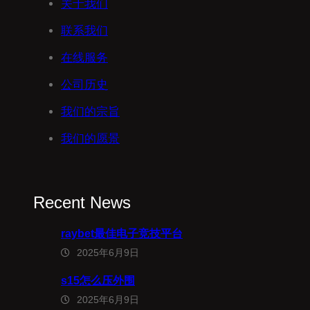
关于我们
联系我们
在线服务
公司历史
我们的宗旨
我们的愿景
Recent News
raybet最佳电子竞技平台
2025年6月9日
s15怎么压外围
2025年6月9日