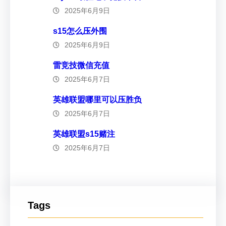
2025年6月9日
s15怎么压外围
2025年6月9日
雷竞技微信充值
2025年6月7日
英雄联盟哪里可以压胜负
2025年6月7日
英雄联盟s15赌注
2025年6月7日
Tags