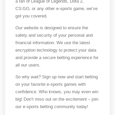
a fan of League of Legends, Dota 2,
CS:GO, or any other e-sports game, we’ve
got you covered.
Our website is designed to ensure the
safety and security of your personal and
financial information. We use the latest
encryption technology to protect your data
and provide a secure betting experience for
all our users.
So why wait? Sign up now and start betting
on your favorite e-sports games with
confidence. Who knows, you may even win
big! Don’t miss out on the excitement – join
our e-sports betting community today!