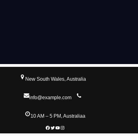
New South Wales, Australia
info@example.com
10 AM – 5 PM, Australiaa
Facebook
Twitter
YouTube
Instagram