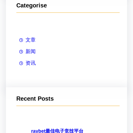
Categorise
文章
新闻
资讯
Recent Posts
raybet最佳电子竞技平台