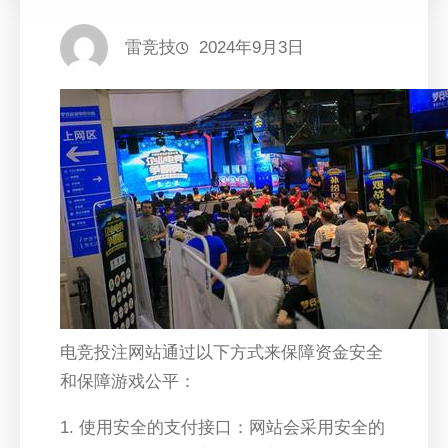
雷竞技
2024年9月3日
电竞投注网站通过以下方式来保障资金安全
和保障游戏公平：
1. 使用安全的支付接口：网站会采用安全的