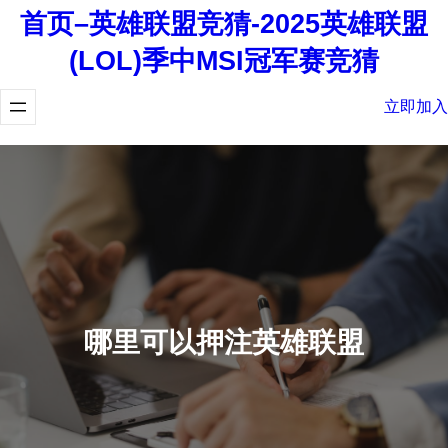
首页–英雄联盟竞猜-2025英雄联盟
(LOL)季中MSI冠军赛竞猜
立即加入
哪里可以押注英雄联盟