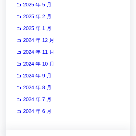
2025 年 5 月
2025 年 2 月
2025 年 1 月
2024 年 12 月
2024 年 11 月
2024 年 10 月
2024 年 9 月
2024 年 8 月
2024 年 7 月
2024 年 6 月