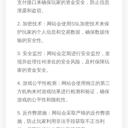
支付接口来确保玩家的资金安全，防止信息
泄露和盗窃。
2. 加密技术：网站会使用SSL加密技术来保
护玩家的个人信息和交易数据，确保数据传
输的安全性。
3. 安全监控：网站会定期进行安全监控，发
现并处理任何潜在的安全风险，及时保障玩
家的资金安全。
4. 游戏公平性检测：网站会使用独立的第三
方机构来对游戏结果进行检测和验证，确保
游戏的公平性和随机性。
5. 反作弊措施：网站会采取严格的反作弊措
施，防止玩家利用非法手段获取不正当利