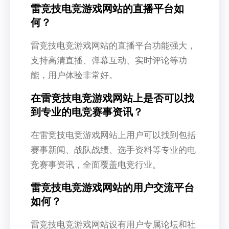
雷竞技电竞游戏网站的直播平台如
何？
雷竞技电竞游戏网站的直播平台功能强大，
支持高清直播、弹幕互动、实时评论等功
能，用户体验非常好。
在雷竞技电竞游戏网站上是否可以找
到专业的电竞赛事资讯？
在雷竞技电竞游戏网站上用户可以找到包括
赛事新闻、战队战绩、选手资料等专业的电
竞赛事资讯，全面覆盖电竞行业。
雷竞技电竞游戏网站的用户交流平台
如何？
雷竞技电竞游戏网站设有用户专属论坛和社