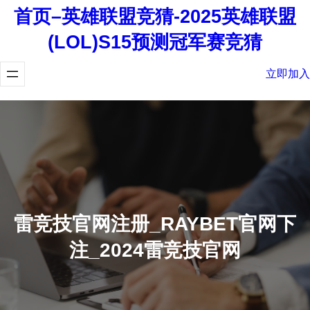
首页–英雄联盟竞猜-2025英雄联盟
(LOL)S15预测冠军赛竞猜
立即加入
雷竞技官网注册_RAYBET官网下
注_2024雷竞技官网