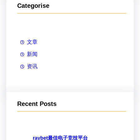
Categorise
文章
新闻
资讯
Recent Posts
raybet最佳电子竞技平台