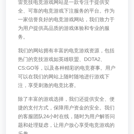
雷竞技电竞游戏网站是一款专注于提供安
全、可靠的电竞游戏下注服务的平台。作为
一家信誉良好的电竞游戏网站，我们致力于
为用户提供高品质的游戏体验和专业的服
务。
我们的网站拥有丰富的电竞游戏资源，包括
热门的竞技游戏如英雄联盟、DOTA2、
CS:GO等，以及各种精彩的电竞赛事。用户
可以在我们的网站上随时随地进行游戏下
注，享受刺激的电竞比赛。
除了丰富的游戏选择，我们还提供安全、便
捷的支付方式，保障用户资金的安全。我们
的客服团队24小时在线，随时为用户解答问
题和处理疑虑，让用户放心享受电竞游戏的
乐趣。