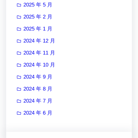
2025 年 5 月
2025 年 2 月
2025 年 1 月
2024 年 12 月
2024 年 11 月
2024 年 10 月
2024 年 9 月
2024 年 8 月
2024 年 7 月
2024 年 6 月