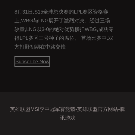
8月31日,S15全球总决赛的LPL赛区资格赛
上,WBG与LNG展开了激烈对决。经过三场
较量,LNG以3-0的绝对优势横扫WBG,成功夺
得LPL赛区三号种子的席位。 首场比赛中,双
方打野初期在中路交锋
Subscribe Now
英雄联盟MSI季中冠军赛竞猜-英雄联盟官方网站-腾
讯游戏