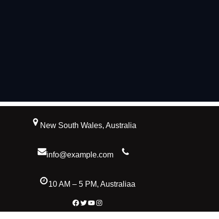
New South Wales, Australia
info@example.com
10 AM – 5 PM, Australiaa
Facebook
Twitter
YouTube
Instagram