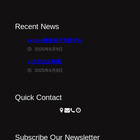
Recent News
raybet最佳电子竞技平台
2025年6月9日
s15怎么压外围
2025年6月9日
Quick Contact
Subscribe Our Newsletter