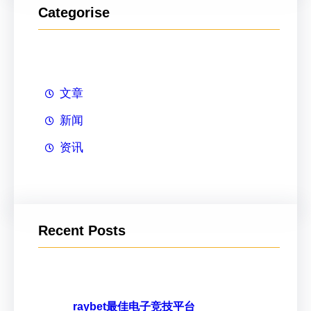
Categorise
文章
新闻
资讯
Recent Posts
raybet最佳电子竞技平台