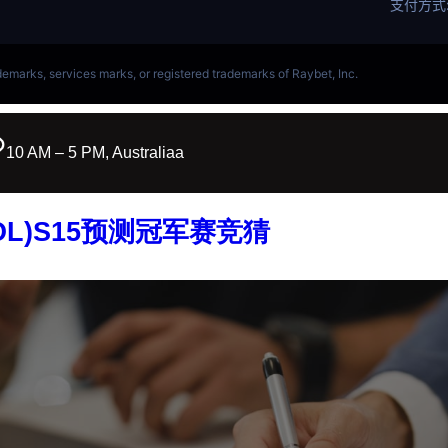
10 AM – 5 PM, Australiaa
OL)S15预测冠军赛竞猜