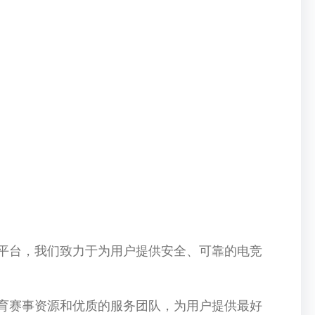
平台，我们致力于为用户提供安全、可靠的电竞
育赛事资源和优质的服务团队，为用户提供最好