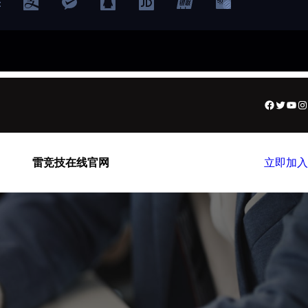
Faceboo
Twitter
You
In
雷竞技在线官网
立即加入