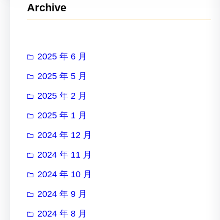
Archive
2025 年 6 月
2025 年 5 月
2025 年 2 月
2025 年 1 月
2024 年 12 月
2024 年 11 月
2024 年 10 月
2024 年 9 月
2024 年 8 月