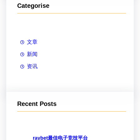
Categorise
文章
新闻
资讯
Recent Posts
raybet最佳电子竞技平台