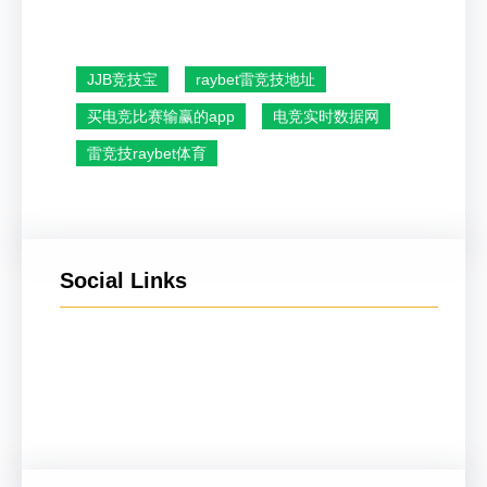
JJB竞技宝
raybet雷竞技地址
买电竞比赛输赢的app
电竞实时数据网
雷竞技raybet体育
Social Links
Facebook
Twitter
LinkedIn
Instagram