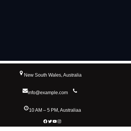
New South Wales, Australia
info@example.com
10 AM – 5 PM, Australiaa
Facebook
Twitter
YouTube
Instagram