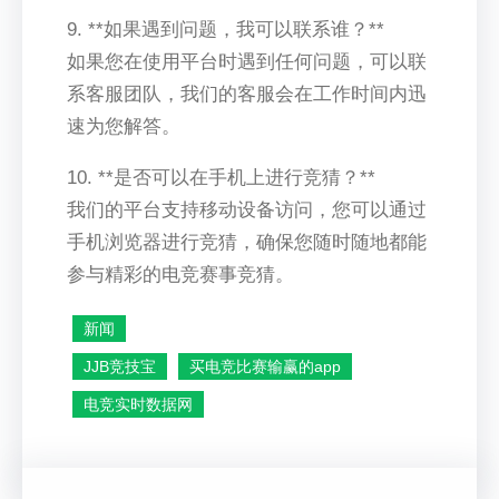
9. **如果遇到问题，我可以联系谁？**
如果您在使用平台时遇到任何问题，可以联
系客服团队，我们的客服会在工作时间内迅
速为您解答。
10. **是否可以在手机上进行竞猜？**
我们的平台支持移动设备访问，您可以通过
手机浏览器进行竞猜，确保您随时随地都能
参与精彩的电竞赛事竞猜。
新闻
JJB竞技宝
买电竞比赛输赢的app
电竞实时数据网