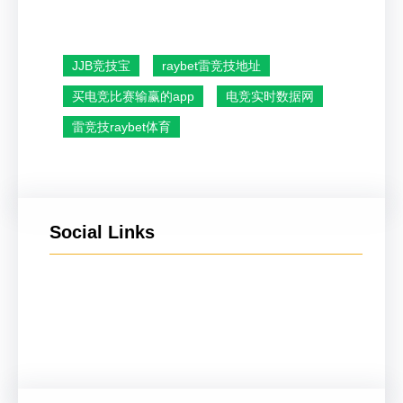
JJB竞技宝
raybet雷竞技地址
买电竞比赛输赢的app
电竞实时数据网
雷竞技raybet体育
Social Links
Facebook
Twitter
LinkedIn
Instagram