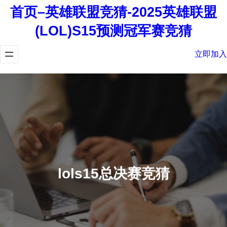
首页–英雄联盟竞猜-2025英雄联盟
(LOL)S15预测冠军赛竞猜
立即加入
lols15总决赛竞猜