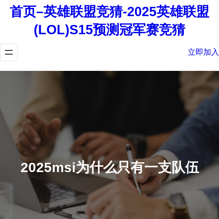
首页–英雄联盟竞猜-2025英雄联盟
(LOL)S15预测冠军赛竞猜
立即加入
2025msi为什么只有一支队伍