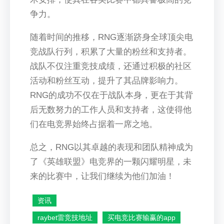
争力。
随着时间的推移，RNG逐渐跻身全球顶尖电
竞战队行列，积累了大量的粉丝和支持者。
战队不仅注重竞技成绩，还通过积极的社区
活动和粉丝互动，提升了其品牌影响力。
RNG的成功不仅在于战队本身，更在于其背
后无数努力的工作人员和支持者，这使得他
们在电竞界始终占据着一席之地。
总之，RNG以其卓越的表现和团队精神成为
了《英雄联盟》电竞界的一颗闪耀明星，未
来的比赛中，让我们继续为他们加油！
资讯
raybet雷竞技地址
买电竞比赛输赢的app