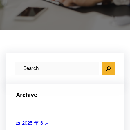
搜
索
Archive
2025 年 6 月