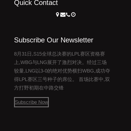
Quick Contact
Subscribe Our Newsletter
8月31日,S15全球总决赛的LPL赛区资格赛
上,WBG与LNG展开了激烈对决。经过三场
较量,LNG以3-0的绝对优势横扫WBG,成功夺
得LPL赛区三号种子的席位。 首场比赛中,双
方打野初期在中路交锋
Subscribe Now