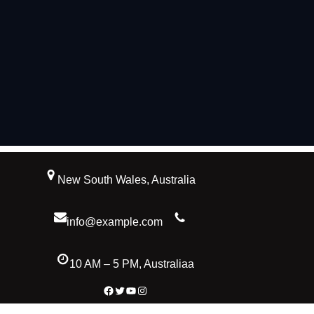
New South Wales, Australia
info@example.com
10 AM – 5 PM, Australiaa
Facebook
Twitter
YouTube
Instagram