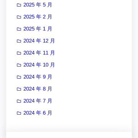
2025 年 5 月
2025 年 2 月
2025 年 1 月
2024 年 12 月
2024 年 11 月
2024 年 10 月
2024 年 9 月
2024 年 8 月
2024 年 7 月
2024 年 6 月