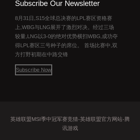
Subscribe Our Newsletter
8月31日,S15全球总决赛的LPL赛区资格赛
上,WBG与LNG展开了激烈对决。经过三场
较量,LNG以3-0的绝对优势横扫WBG,成功夺
得LPL赛区三号种子的席位。 首场比赛中,双
方打野初期在中路交锋
Subscribe Now
英雄联盟MSI季中冠军赛竞猜-英雄联盟官方网站-腾
讯游戏