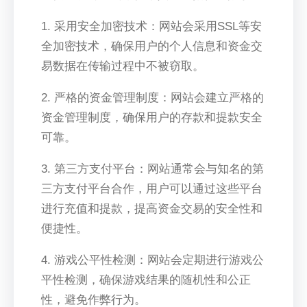
1. 采用安全加密技术：网站会采用SSL等安
全加密技术，确保用户的个人信息和资金交
易数据在传输过程中不被窃取。
2. 严格的资金管理制度：网站会建立严格的
资金管理制度，确保用户的存款和提款安全
可靠。
3. 第三方支付平台：网站通常会与知名的第
三方支付平台合作，用户可以通过这些平台
进行充值和提款，提高资金交易的安全性和
便捷性。
4. 游戏公平性检测：网站会定期进行游戏公
平性检测，确保游戏结果的随机性和公正
性，避免作弊行为。