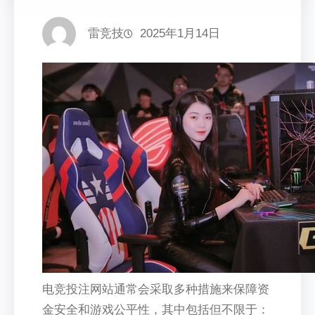
雷竞技
2025年1月14日
电竞投注网站通常会采取多种措施来保障资
金安全和游戏公平性，其中包括但不限于：