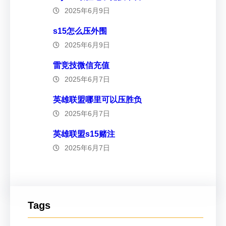
2025年6月9日
s15怎么压外围
2025年6月9日
雷竞技微信充值
2025年6月7日
英雄联盟哪里可以压胜负
2025年6月7日
英雄联盟s15赌注
2025年6月7日
Tags