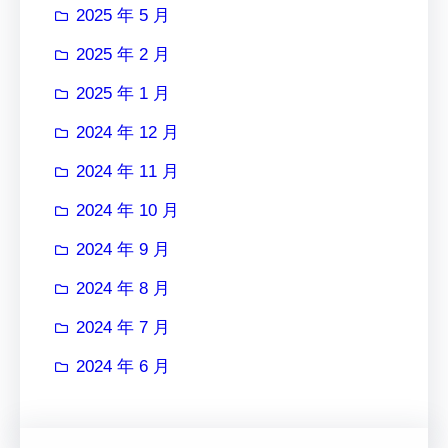
2025 年 5 月
2025 年 2 月
2025 年 1 月
2024 年 12 月
2024 年 11 月
2024 年 10 月
2024 年 9 月
2024 年 8 月
2024 年 7 月
2024 年 6 月