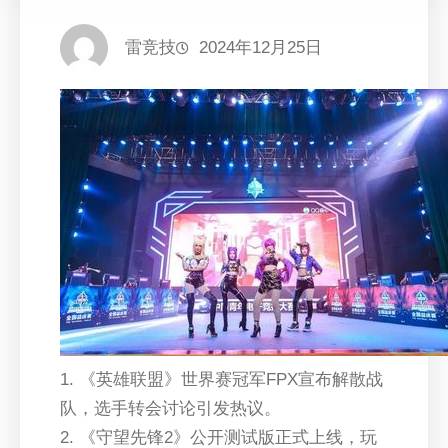
雷竞技
2024年12月25日
1. 《英雄联盟》世界赛冠军FPX宣布解散战
队，选手转会讨论引发热议。
2. 《守望先锋2》公开测试版正式上线，玩