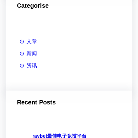
Categorise
文章
新闻
资讯
Recent Posts
raybet最佳电子竞技平台