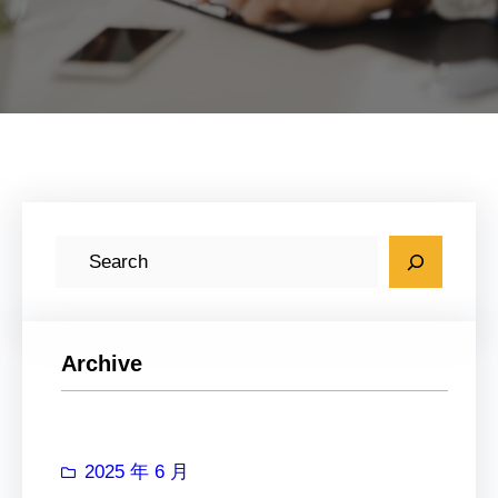
搜
索
Archive
2025 年 6 月