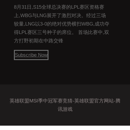
8月31日,S15全球总决赛的LPL赛区资格赛
上,WBG与LNG展开了激烈对决。经过三场
较量,LNG以3-0的绝对优势横扫WBG,成功夺
得LPL赛区三号种子的席位。 首场比赛中,双
方打野初期在中路交锋
Subscribe Now
英雄联盟MSI季中冠军赛竞猜-英雄联盟官方网站-腾
讯游戏