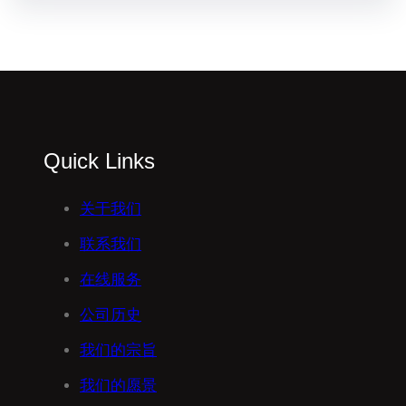
Quick Links
关于我们
联系我们
在线服务
公司历史
我们的宗旨
我们的愿景