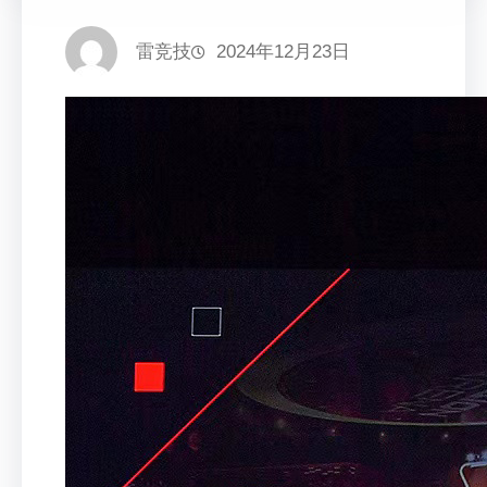
雷竞技
2024年12月23日