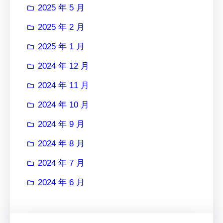
2025 年 5 月
2025 年 2 月
2025 年 1 月
2024 年 12 月
2024 年 11 月
2024 年 10 月
2024 年 9 月
2024 年 8 月
2024 年 7 月
2024 年 6 月