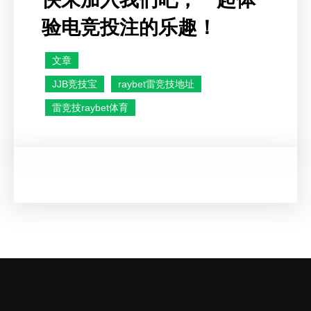
验电竞投注的乐趣！
文章
JJB竞技宝
raybet雷竞技地址
雷竞技raybet体育