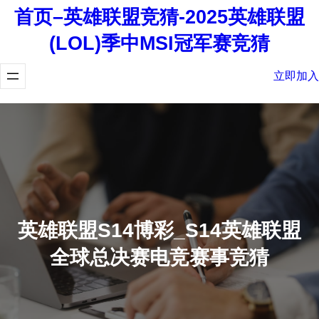
首页–英雄联盟竞猜-2025英雄联盟
(LOL)季中MSI冠军赛竞猜
立即加入
英雄联盟S14博彩_S14英雄联盟
全球总决赛电竞赛事竞猜