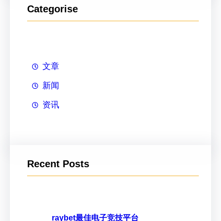
Categorise
文章
新闻
资讯
Recent Posts
raybet最佳电子竞技平台