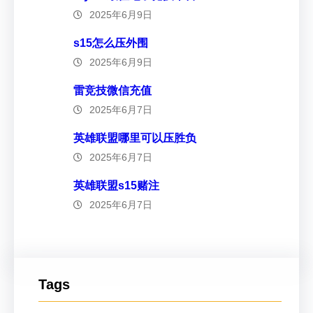
2025年6月9日
s15怎么压外围
2025年6月9日
雷竞技微信充值
2025年6月7日
英雄联盟哪里可以压胜负
2025年6月7日
英雄联盟s15赌注
2025年6月7日
Tags