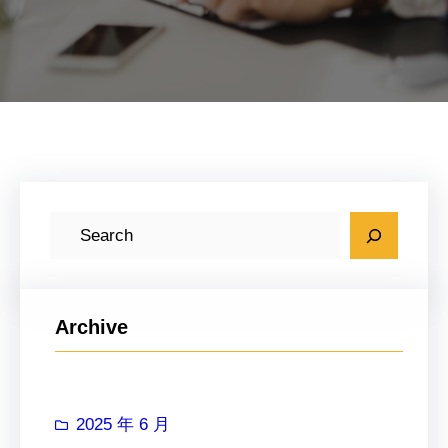
搜
索
Archive
2025 年 6 月