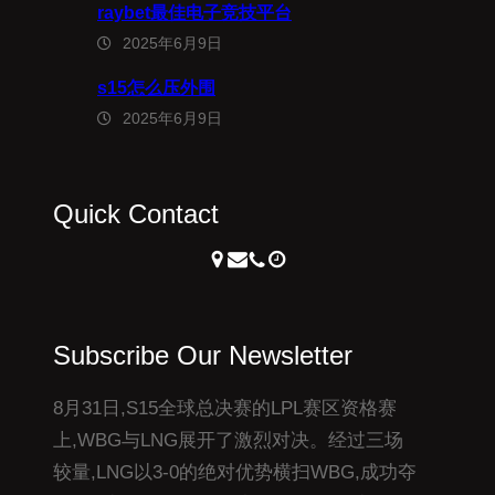
raybet最佳电子竞技平台
2025年6月9日
s15怎么压外围
2025年6月9日
Quick Contact
Subscribe Our Newsletter
8月31日,S15全球总决赛的LPL赛区资格赛
上,WBG与LNG展开了激烈对决。经过三场
较量,LNG以3-0的绝对优势横扫WBG,成功夺