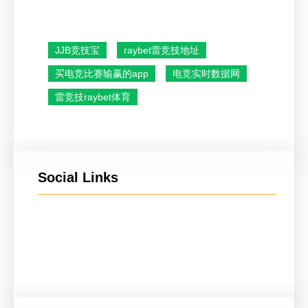
JJB竞技宝
raybet雷竞技地址
买电竞比赛输赢的app
电竞实时数据网
雷竞技raybet体育
Social Links
Facebook
Twitter
LinkedIn
Instagram