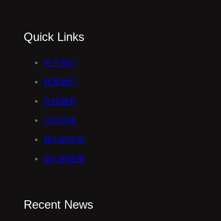
Quick Links
关于我们
联系我们
在线服务
公司历史
我们的宗旨
我们的愿景
Recent News