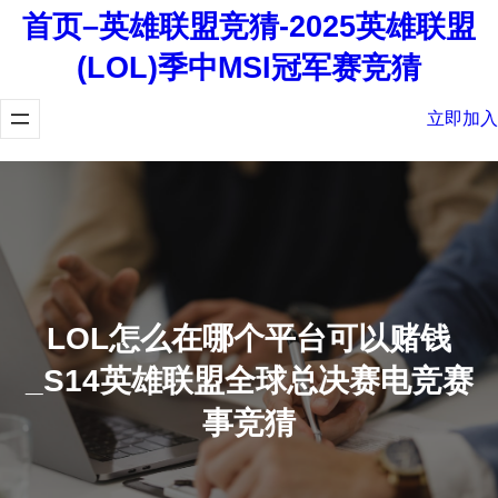
首页–英雄联盟竞猜-2025英雄联盟
(LOL)季中MSI冠军赛竞猜
立即加入
LOL怎么在哪个平台可以赌钱
_S14英雄联盟全球总决赛电竞赛
事竞猜