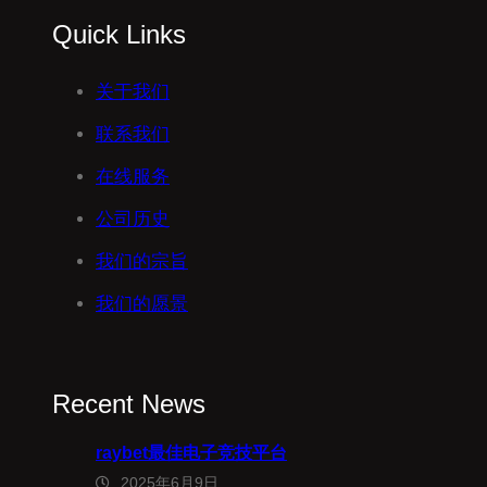
Quick Links
关于我们
联系我们
在线服务
公司历史
我们的宗旨
我们的愿景
Recent News
raybet最佳电子竞技平台
2025年6月9日