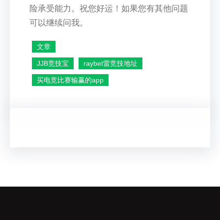
险承受能力。祝您好运！如果您有其他问题
可以继续问我。
文章
JJB竞技宝
raybet雷竞技地址
买电竞比赛输赢的app