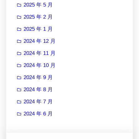
2025 年 5 月
2025 年 2 月
2025 年 1 月
2024 年 12 月
2024 年 11 月
2024 年 10 月
2024 年 9 月
2024 年 8 月
2024 年 7 月
2024 年 6 月