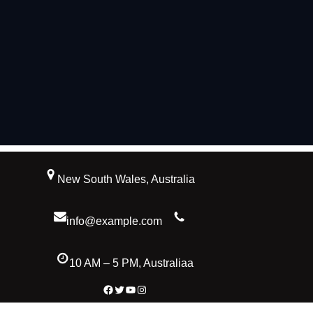
New South Wales, Australia
info@example.com
10 AM – 5 PM, Australiaa
Facebook
Twitter
YouTube
Instagram