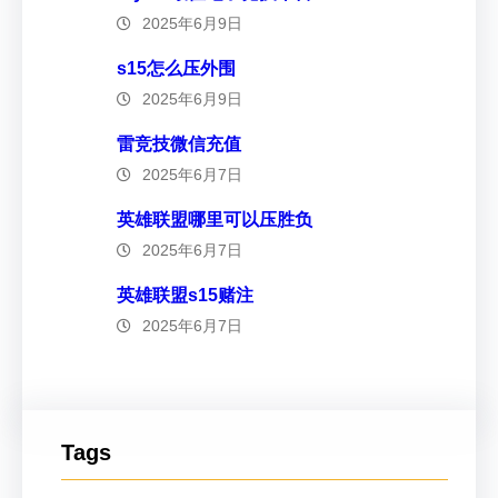
2025年6月9日
s15怎么压外围
2025年6月9日
雷竞技微信充值
2025年6月7日
英雄联盟哪里可以压胜负
2025年6月7日
英雄联盟s15赌注
2025年6月7日
Tags