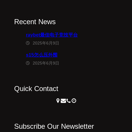
Recent News
raybet最佳电子竞技平台
2025年6月9日
s15怎么压外围
2025年6月9日
Quick Contact
Subscribe Our Newsletter