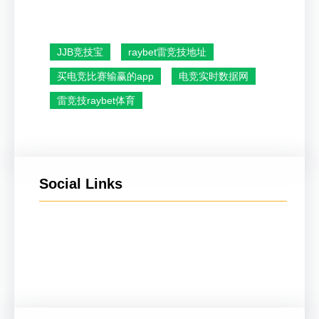
JJB竞技宝
raybet雷竞技地址
买电竞比赛输赢的app
电竞实时数据网
雷竞技raybet体育
Social Links
Facebook
Twitter
LinkedIn
Instagram