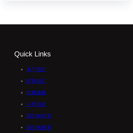
Quick Links
关于我们
联系我们
在线服务
公司历史
我们的宗旨
我们的愿景