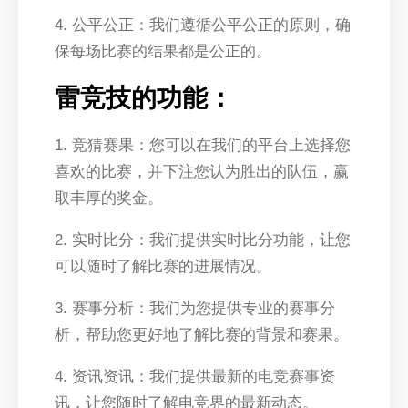
4. 公平公正：我们遵循公平公正的原则，确
保每场比赛的结果都是公正的。
雷竞技的功能：
1. 竞猜赛果：您可以在我们的平台上选择您
喜欢的比赛，并下注您认为胜出的队伍，赢
取丰厚的奖金。
2. 实时比分：我们提供实时比分功能，让您
可以随时了解比赛的进展情况。
3. 赛事分析：我们为您提供专业的赛事分
析，帮助您更好地了解比赛的背景和赛果。
4. 资讯资讯：我们提供最新的电竞赛事资
讯，让您随时了解电竞界的最新动态。