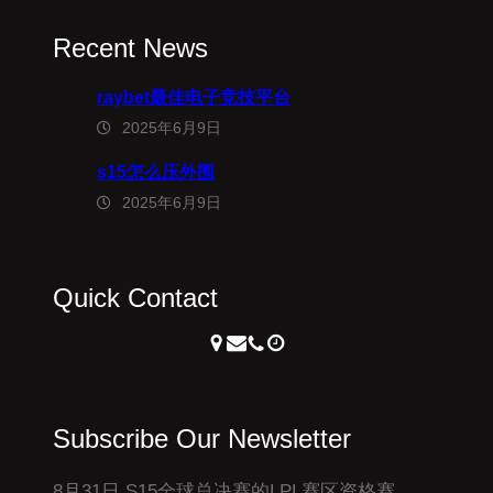
Recent News
raybet最佳电子竞技平台
2025年6月9日
s15怎么压外围
2025年6月9日
Quick Contact
Subscribe Our Newsletter
8月31日,S15全球总决赛的LPL赛区资格赛