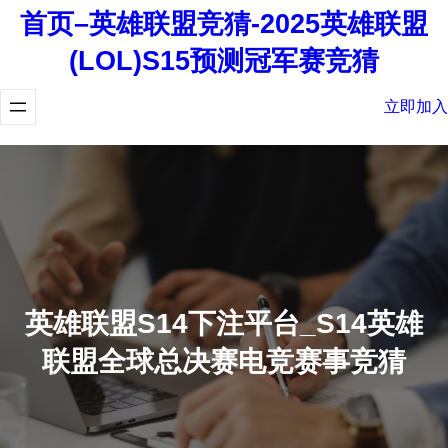
首页–英雄联盟竞猜-2025英雄联盟
(LOL)S15预测冠军赛竞猜
立即加入
英雄联盟S14下注平台_S14英雄
联盟全球总决赛电竞赛事竞猜