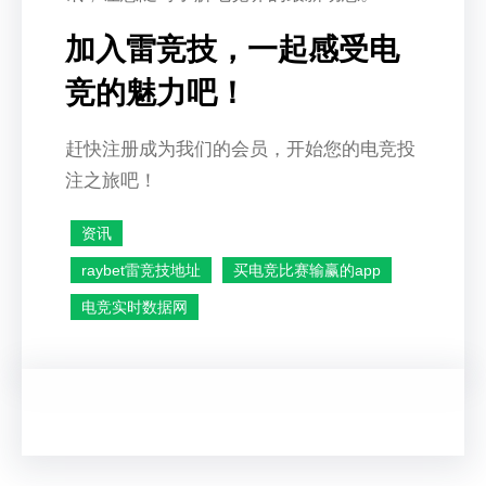
加入雷竞技，一起感受电
竞的魅力吧！
赶快注册成为我们的会员，开始您的电竞投
注之旅吧！
资讯
raybet雷竞技地址
买电竞比赛输赢的app
电竞实时数据网