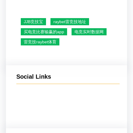
JJB竞技宝
raybet雷竞技地址
买电竞比赛输赢的app
电竞实时数据网
雷竞技raybet体育
Social Links
Facebook
Twitter
LinkedIn
Instagram