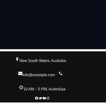
New South Wales, Australia
info@example.com
10 AM – 5 PM, Australiaa
Facebook
Twitter
YouTube
Instagram