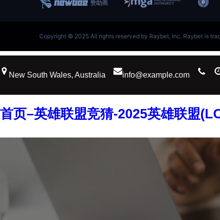
跳
New South Wales, Australia
info@example.com
至
内
容
首页–英雄联盟竞猜-2025英雄联盟(L