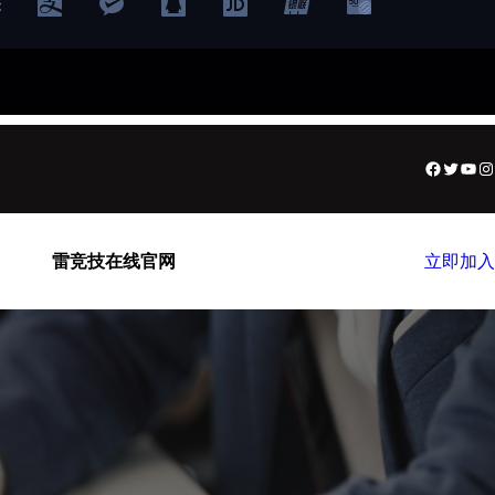
Faceboo
Twitter
You
In
雷竞技在线官网
立即加入