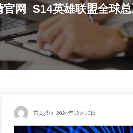
竞猜官网_S14英雄联盟全球
雷竞技
2024年12月12日