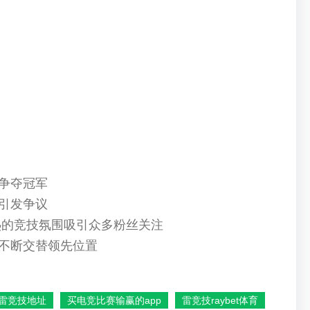
队争夺冠军
，引发争议
火热的竞技氛围吸引众多粉丝关注
队不断交替领先位置
et雷竞技地址
买电竞比赛输赢的app
雷竞技raybet体育