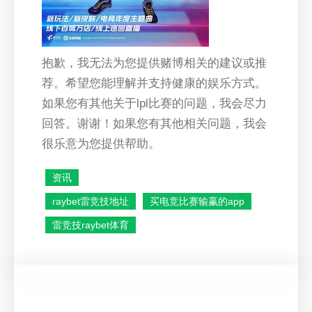
抱歉，我无法为您提供赌博相关的建议或推
荐。希望您能理解并支持健康的娱乐方式。
如果您有其他关于lpl比赛的问题，我会尽力
回答。谢谢！如果您有其他相关问题，我会
很乐意为您提供帮助。
资讯
raybet雷竞技地址
买电竞比赛输赢的app
雷竞技raybet体育