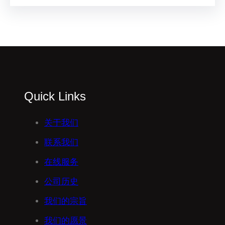
Quick Links
关于我们
联系我们
在线服务
公司历史
我们的宗旨
我们的愿景