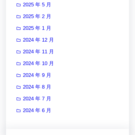
2025 年 5 月
2025 年 2 月
2025 年 1 月
2024 年 12 月
2024 年 11 月
2024 年 10 月
2024 年 9 月
2024 年 8 月
2024 年 7 月
2024 年 6 月