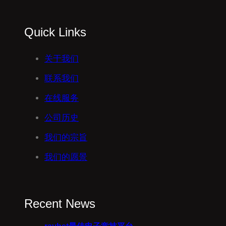
Quick Links
关于我们
联系我们
在线服务
公司历史
我们的宗旨
我们的愿景
Recent News