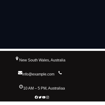
New South Wales, Australia
info@example.com
10 AM – 5 PM, Australiaa
Facebook
Twitter
YouTube
Instagram