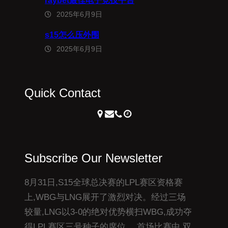
raybet最佳电子竞技平台
2025年6月9日
s15怎么压外围
2025年6月9日
Quick Contact
Subscribe Our Newsletter
8月31日,S15全球总决赛的LPL赛区资格赛
上,WBG与LNG展开了激烈对决。经过三场
较量,LNG以3-0的绝对优势横扫WBG,成功夺
得LPL赛区三号种子的席位。 首场比赛中,双