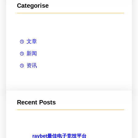
Categorise
文章
新闻
资讯
Recent Posts
raybet最佳电子竞技平台