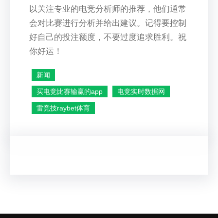
以关注专业的电竞分析师的推荐，他们通常
会对比赛进行分析并给出建议。记得要控制
好自己的投注额度，不要过度追求胜利。祝
你好运！
新闻
买电竞比赛输赢的app
电竞实时数据网
雷竞技raybet体育