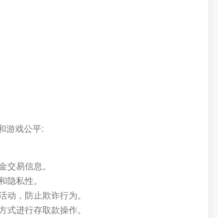
和游戏公平:
资金交易信息。
性和隐私性。
户活动，防止欺诈行为。
的方式进行存取款操作。