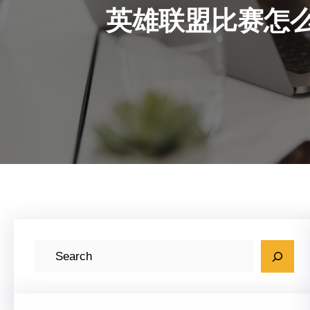
英雄联盟比赛怎么
搜
索