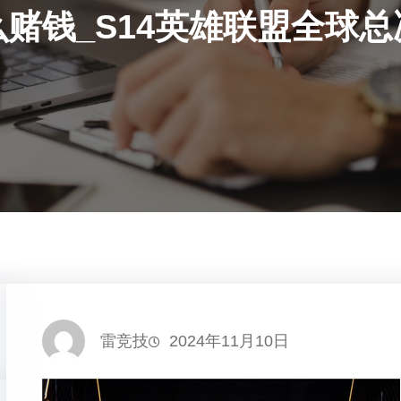
赌钱_S14英雄联盟全球
雷竞技
2024年11月10日