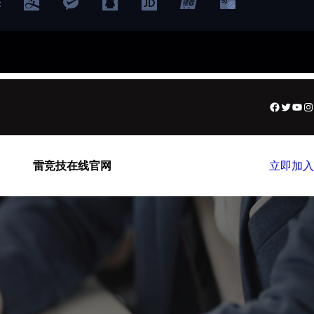
Faceboo
Twitter
You
In
雷竞技在线官网
立即加入