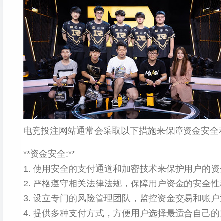
电竞投注网站通常会采取以下措施来保障资金安全
**资金安全:**
1. 使用安全的支付通道和加密技术来保护用户的
2. 严格遵守相关法律法规，保障用户资金的安全
3. 设立专门的风险管理团队，监控资金交易和账
4. 提供多种支付方式，方便用户选择最适合自己