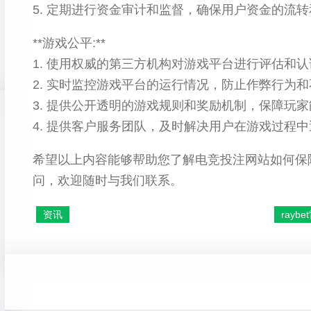
5. 定期进行资金审计和监督，确保用户资金的流
**游戏公平:**
1. 使用权威的第三方机构对游戏平台进行评估和
2. 实时监控游戏平台的运行情况，防止作弊行为
3. 提供公开透明的游戏规则和奖励机制，保障玩
4. 提供客户服务团队，及时解决用户在游戏过程
希望以上内容能够帮助您了解电竞投注网站如何保
问，欢迎随时与我们联系。
资讯
rayb