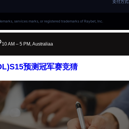
10 AM – 5 PM, Australiaa
OL)S15预测冠军赛竞猜