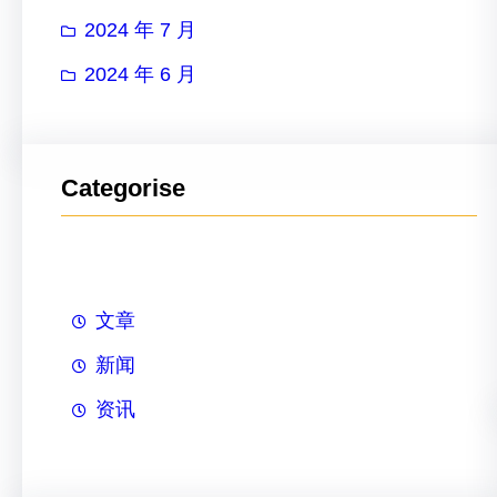
2024 年 7 月
2024 年 6 月
Categorise
文章
新闻
资讯