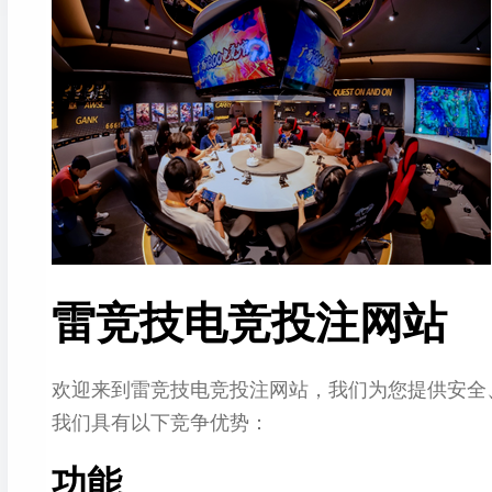
雷竞技电竞投注网站
欢迎来到雷竞技电竞投注网站，我们为您提供安全
我们具有以下竞争优势：
功能