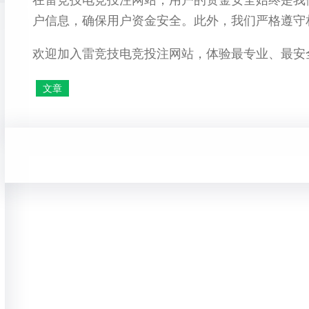
在雷竞技电竞投注网站，用户的资金安全始终是我
户信息，确保用户资金安全。此外，我们严格遵守
欢迎加入雷竞技电竞投注网站，体验最专业、最安
文章