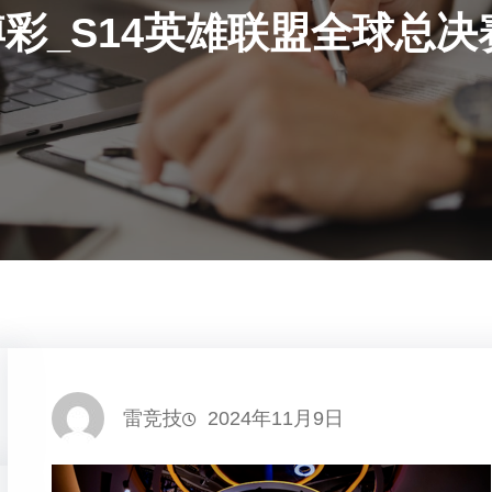
博彩_S14英雄联盟全球总
雷竞技
2024年11月9日