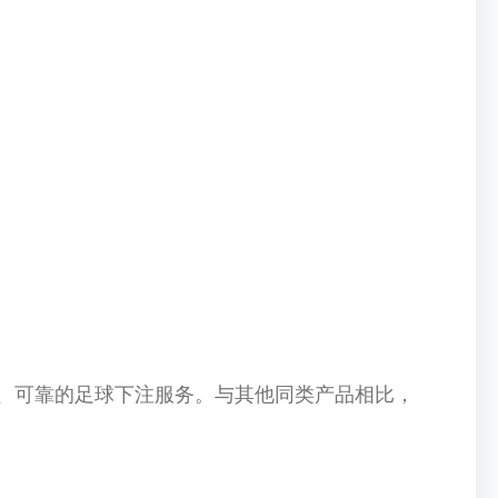
、可靠的足球下注服务。与其他同类产品相比，