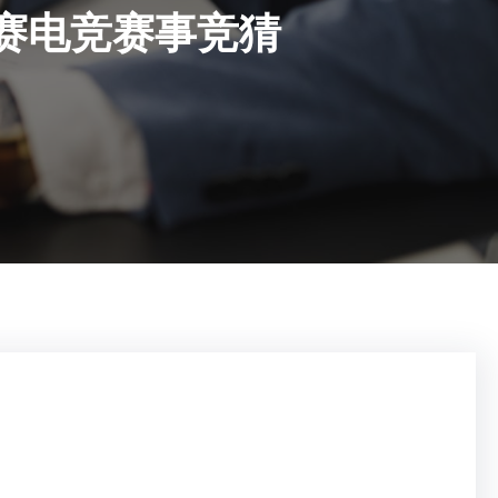
决赛电竞赛事竞猜