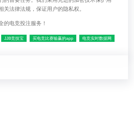
们的首要任务。我们采用先进的加密技术保护用
相关法律法规，保证用户的隐私权。
全的电竞投注服务！
JJB竞技宝
买电竞比赛输赢的app
电竞实时数据网