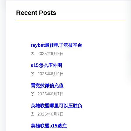
Recent Posts
raybet最佳电子竞技平台
2025年6月9日
s15怎么压外围
2025年6月9日
雷竞技微信充值
2025年6月7日
英雄联盟哪里可以压胜负
2025年6月7日
英雄联盟s15赌注