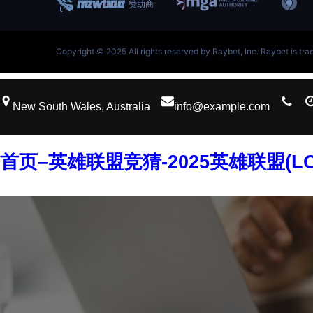
跳
New South Wales, Australia
info@example.com
至
内
容
首页–英雄联盟竞猜-2025英雄联盟(L