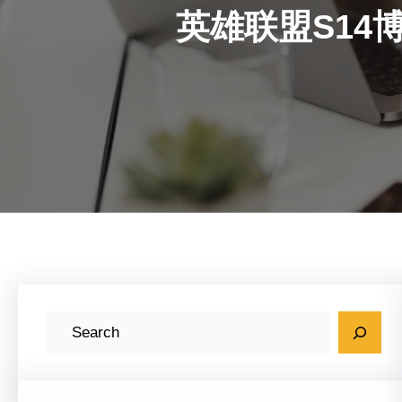
英雄联盟S14
搜
索