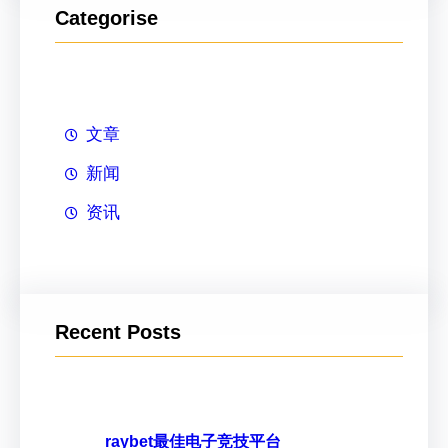
Categorise
文章
新闻
资讯
Recent Posts
raybet最佳电子竞技平台