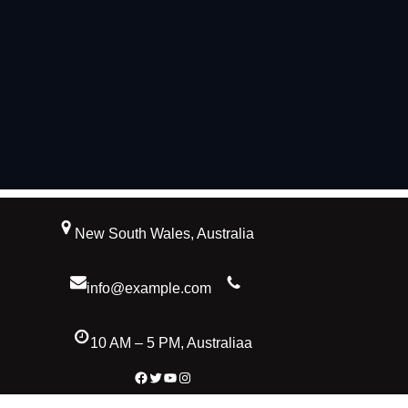
New South Wales, Australia
info@example.com
10 AM – 5 PM, Australiaa
Facebook
Twitter
YouTube
Instagram