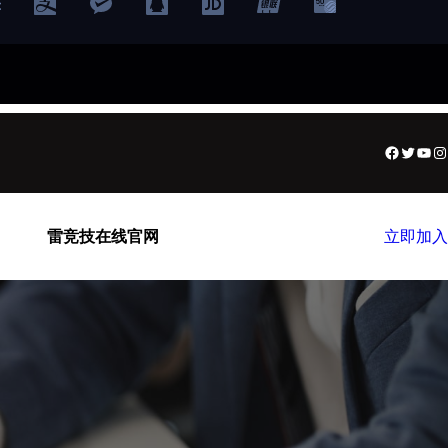
Faceboo
Twitter
You
In
雷竞技在线官网
立即加入