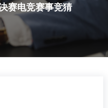
总决赛电竞赛事竞猜