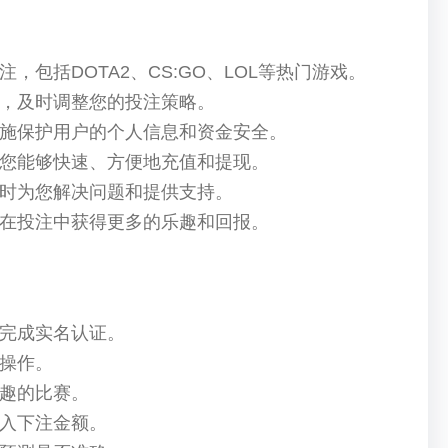
包括DOTA2、CS:GO、LOL等热门游戏。
，及时调整您的投注策略。
施保护用户的个人信息和资金安全。
您能够快速、方便地充值和提现。
时为您解决问题和提供支持。
在投注中获得更多的乐趣和回报。
完成实名认证。
操作。
趣的比赛。
入下注金额。