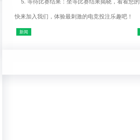
等待比赛结果：坐等比赛结果揭晓，看看您的
快来加入我们，体验最刺激的电竞投注乐趣吧！
新闻