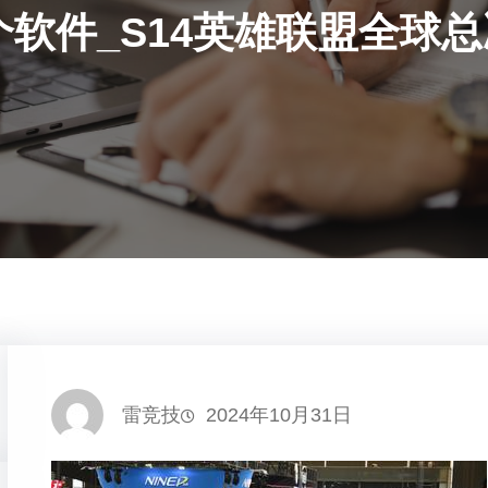
哪个软件_S14英雄联盟全球
雷竞技
2024年10月31日