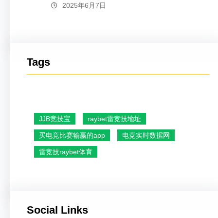
2025年6月7日
Tags
JJB竞技宝
raybet雷竞技地址
买电竞比赛输赢的app
电竞实时数据网
雷竞技raybet体育
Social Links