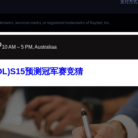
10 AM – 5 PM, Australiaa
OL)S15预测冠军赛竞猜