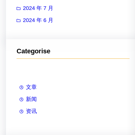
2024 年 7 月
2024 年 6 月
Categorise
文章
新闻
资讯