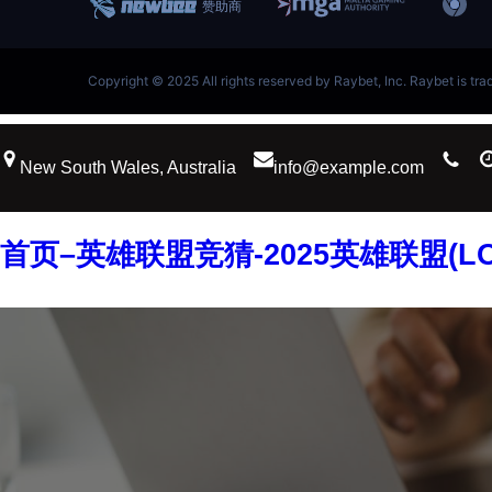
跳
New South Wales, Australia
info@example.com
至
内
容
首页–英雄联盟竞猜-2025英雄联盟(L