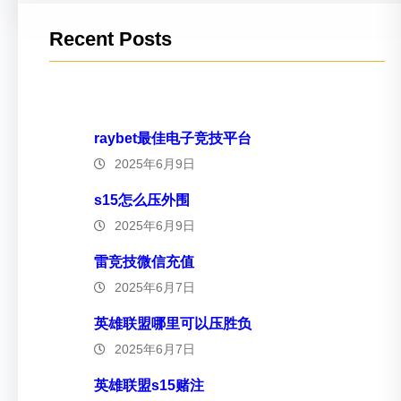
Recent Posts
raybet最佳电子竞技平台
2025年6月9日
s15怎么压外围
2025年6月9日
雷竞技微信充值
2025年6月7日
英雄联盟哪里可以压胜负
2025年6月7日
英雄联盟s15赌注