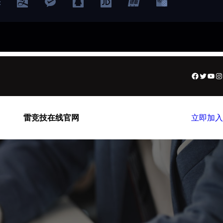
Faceboo
Twitter
You
In
雷竞技在线官网
立即加入