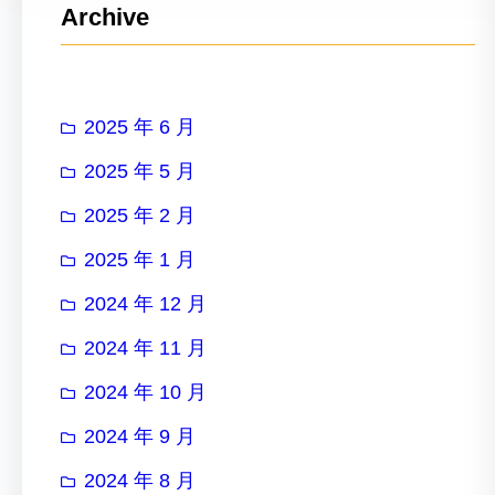
Archive
2025 年 6 月
2025 年 5 月
2025 年 2 月
2025 年 1 月
2024 年 12 月
2024 年 11 月
2024 年 10 月
2024 年 9 月
2024 年 8 月