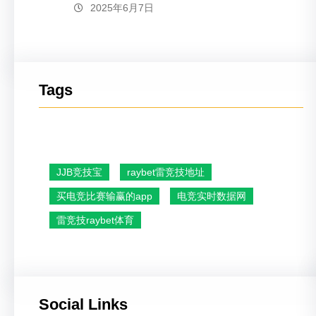
2025年6月7日
Tags
JJB竞技宝
raybet雷竞技地址
买电竞比赛输赢的app
电竞实时数据网
雷竞技raybet体育
Social Links