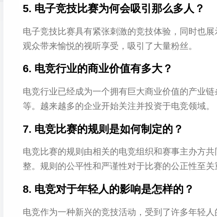
5. 电子竞技比赛为何会吸引那么多人？
电子竞技比赛具有紧张刺激的竞技体验，同时也展
观众带来愉悦的视听享受，吸引了大量粉丝。
6. 电竞行业的商业价值有多大？
电竞行业已经成为一个拥有巨大商业价值的产业链
等。越来越多的企业开始关注并投资于电竞领域。
7. 电竞比赛的规则是如何制定的？
电竞比赛的规则由相关的电竞组织和赛事主办方共
整。规则的公平性和严谨性对于比赛的公正性至关
8. 电竞对于年轻人的影响是怎样的？
电竞作为一种新兴的竞技活动，受到了许多年轻人