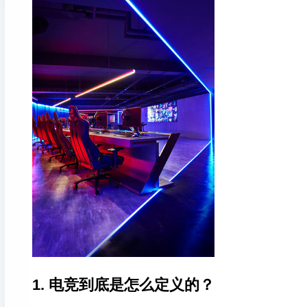
1. 电竞到底是怎么定义的？