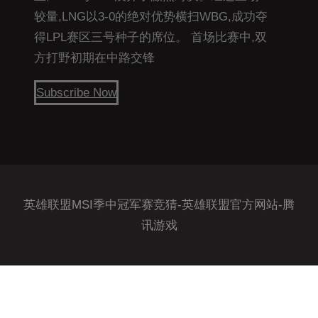
较量,LNG以3-0的绝对优势横扫WBG,成功夺
得LPL赛区三号种子的席位。 首场比赛中,双
方打野初期在中路交锋
Subscribe Now
英雄联盟MSI季中冠军赛竞猜-英雄联盟官方网站-腾
讯游戏