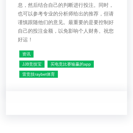
息，然后结合自己的判断进行投注。同时，
也可以参考专业的分析师给出的推荐，但请
谨慎跟随他们的意见。最重要的是要控制好
自己的投注金额，以免影响个人财务。祝您
好运！
资讯
JJB竞技宝
买电竞比赛输赢的app
雷竞技raybet体育