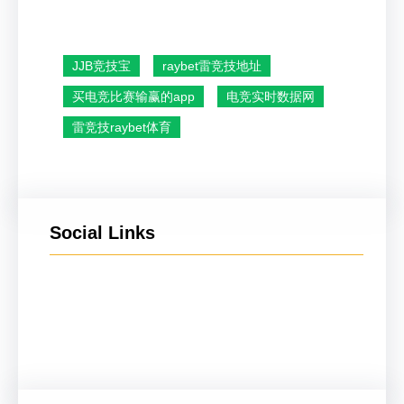
JJB竞技宝
raybet雷竞技地址
买电竞比赛输赢的app
电竞实时数据网
雷竞技raybet体育
Social Links
Facebook
Twitter
LinkedIn
Instagram