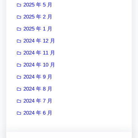
2025 年 5 月
2025 年 2 月
2025 年 1 月
2024 年 12 月
2024 年 11 月
2024 年 10 月
2024 年 9 月
2024 年 8 月
2024 年 7 月
2024 年 6 月