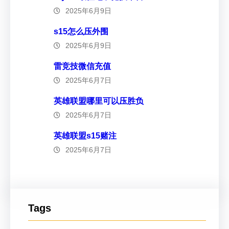
2025年6月9日
s15怎么压外围
2025年6月9日
雷竞技微信充值
2025年6月7日
英雄联盟哪里可以压胜负
2025年6月7日
英雄联盟s15赌注
2025年6月7日
Tags