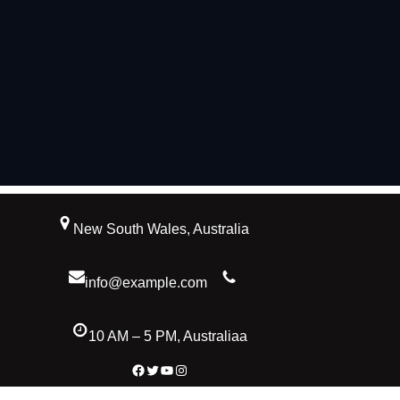
New South Wales, Australia
info@example.com
10 AM – 5 PM, Australiaa
Facebook
Twitter
YouTube
Instagram