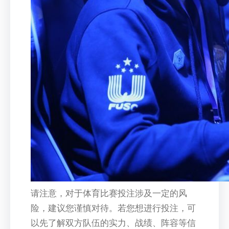
请注意，对于体育比赛投注涉及一定的风
险，建议您谨慎对待。若您想进行投注，可
以先了解双方队伍的实力、战绩、阵容等信