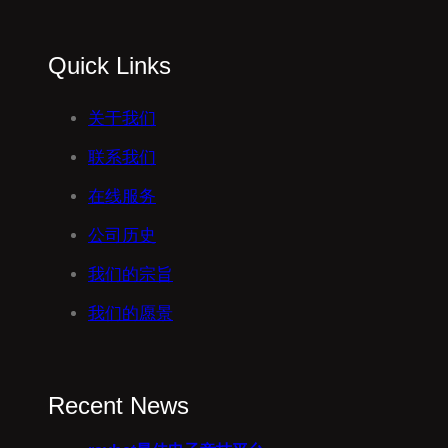
Quick Links
关于我们
联系我们
在线服务
公司历史
我们的宗旨
我们的愿景
Recent News