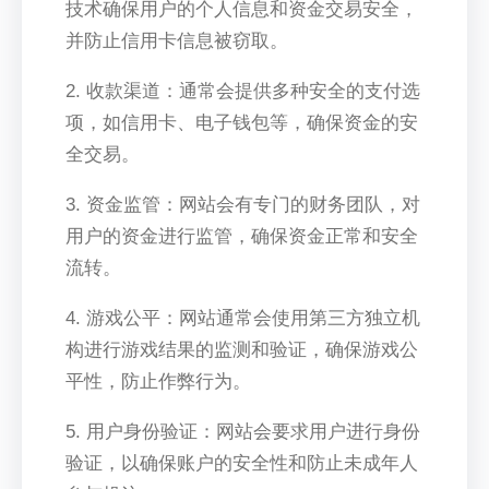
技术确保用户的个人信息和资金交易安全，
并防止信用卡信息被窃取。
2. 收款渠道：通常会提供多种安全的支付选
项，如信用卡、电子钱包等，确保资金的安
全交易。
3. 资金监管：网站会有专门的财务团队，对
用户的资金进行监管，确保资金正常和安全
流转。
4. 游戏公平：网站通常会使用第三方独立机
构进行游戏结果的监测和验证，确保游戏公
平性，防止作弊行为。
5. 用户身份验证：网站会要求用户进行身份
验证，以确保账户的安全性和防止未成年人