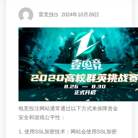
雷竞技
2024年10月28日
电竞投注网站通常通过以下方式来保障资金
安全和游戏公平性：
1. 使用SSL加密技术：网站会使用SSL加密