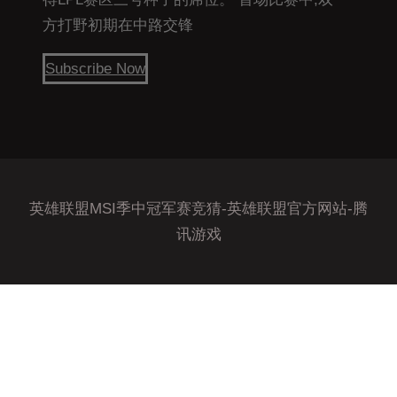
方打野初期在中路交锋
Subscribe Now
英雄联盟MSI季中冠军赛竞猜-英雄联盟官方网站-腾
讯游戏