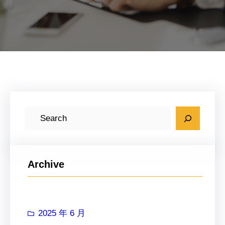
搜
索
Archive
2025 年 6 月