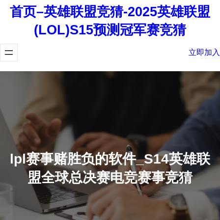
首页–英雄联盟竞猜-2025英雄联盟
(LOL)S15预测冠军赛竞猜
立即加入
lpl赛事赌胜负的软件_S14英雄联
盟全球总决赛电竞赛事竞猜