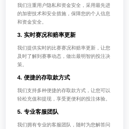
我们注重用户隐私和资金安全，采用最先进
的加密技术和安全措施，保障您的个人信息
和资金安全。
3. 实时赛况和赔率更新
我们提供实时的比赛赛况和赔率更新，让您
及时了解到赛事动态，做出最明智的投注决
策。
4. 便捷的存取款方式
我们支持多种便捷的存取款方式，让您可以
轻松充值和提现，享受更便利的投注体验。
5. 专业客服团队
我们拥有专业的客服团队，随时为您解答问