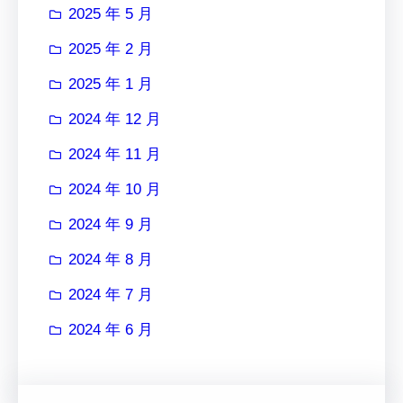
2025 年 5 月
2025 年 2 月
2025 年 1 月
2024 年 12 月
2024 年 11 月
2024 年 10 月
2024 年 9 月
2024 年 8 月
2024 年 7 月
2024 年 6 月