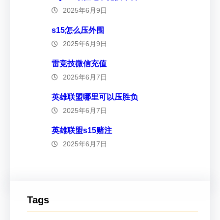
2025年6月9日
s15怎么压外围
2025年6月9日
雷竞技微信充值
2025年6月7日
英雄联盟哪里可以压胜负
2025年6月7日
英雄联盟s15赌注
2025年6月7日
Tags